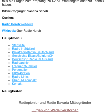
falls sie Fragen zum Empfang, zu DAB+-Empfängern oder zur Technik
haben.
Bilder-Copyright: Sascha Scholz
Quellen:
Radio Horeb
Webseite
Wikipedia
über Radio Horeb
Hauptmenü
Startseite
Radio in Südtirol
Privatradiostart in Deutschland
Geschichte Elsass/Belgien/CH
Deutschspr. Radio im Ausland
Radioarchiv
Frequenzbummler
Personalien
UKW-Piraten
Radio-Links
Über FM Kompakt
Kontakt
Neuigkeiten
Radiopionier und Radio Bavaria Mitbegründer
Jürgen von Wedel verstorben