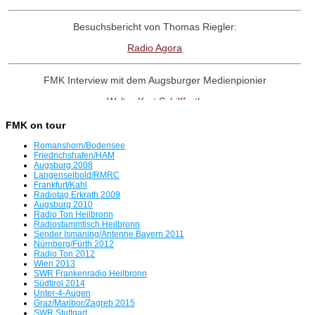
Besuchsbericht von Thomas Riegler:
Radio Agora
FMK Interview mit dem Augsburger Medienpionier
Walter Kurt Schilffarth
FMK on tour
RadioNostalige-Linktipp:
Romanshorn/Bodensee
Antenne Austria Memorial Fanpage
Friedrichshafen/HAM
Augsburg 2008
Langenselbold/RMRC
Frankfurt/Kahl
Interview mit dem Radio UNO-Pionier
Radiotag Erkrath 2009
Augsburg 2010
Willi Weber
Radio Ton Heilbronn
Radiostammtisch Heilbronn
Sender Ismaning/Antenne Bayern 2011
Tag der offenen Tür in Freimann
Nürnberg/Fürth 2012
Radio Ton 2012
Servus beim BR
Wien 2013
SWR Frankenradio Heilbronn
Südtirol 2014
Radio Bavaria International plant für 8.8.26 eine Rückkehr auf
Unter-4-Augen
Graz/Maribor/Zagreb 2015
UKW
SWR Stuttgart