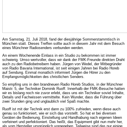
Am Samstag, 21. Juli 2018, fand der diesjährige Sommerstammtisch in
München statt. Dieses Treffen sollte auch in diesem Jahr mit dem Besuch
eines Münchner Radiosenders verbunden werden.
An einem Wochenende Einlass in ein Studio zu bekommen ist immer
schwierig. Umso wertvoller, dass wir dank der FMK-Freunde direkten Draht
auch zu den Radiobetreibern haben. Jürgen von Wedel, der Mitbegründer
von Radio Bavaria International, ist seit einigen Jahren bei Radio Horeb
auf Sendung. Einmal monatlich informiert Jürgen die Hörer zu den
Empfangsmöglichkeiten des christlichen Senders.
So empfing uns in den brandneuen Radio Horeb Studios, in der Münchner
Maistr. 5, der Techniker Dominik Ruoff. Innerhalb der FMK-Besuche hatten
wir es bislang noch nie zuvor erlebt, dass uns ein Techniker soviel Inhalte,
Details und Fachwissen vermittelte. Kein Wunder, dass die Führung über
zwei Stunden ging und unglaublich viel Spaß machte.
Ruoff ist mit der Technik erst dann zu 100% zufrieden, wenn diese auch
genau so funktioniert, wie er sich das vorstellt. So hat er bei diversen
Geräten die Bedienung, Einstellung und Handhabung nach eigenen Ideen
verfeinert und perfektioniert. Das heißt, das Equipment gibt nun mehr her,
als vom Hersteller ursprünglich vorgegeben. Teilweise sind das nur einige