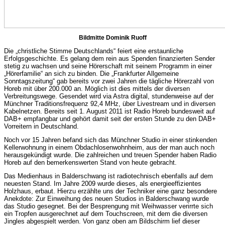
Bildmitte Dominik Ruoff
Die „christliche Stimme Deutschlands“ feiert eine erstaunliche
Erfolgsgeschichte. Es gelang dem rein aus Spenden finanzierten Sender
stetig zu wachsen und seine Hörerschaft mit seinem Programm in einer
„Hörerfamilie“ an sich zu binden. Die „Frankfurter Allgemeine
Sonntagszeitung“ gab bereits vor zwei Jahren die tägliche Hörerzahl von
Horeb mit über 200.000 an. Möglich ist dies mittels der diversen
Verbreitungswege. Gesendet wird via Astra digital, stundenweise auf der
Münchner Traditionsfrequenz 92,4 MHz, über Livestream und in diversen
Kabelnetzen. Bereits seit 1. August 2011 ist Radio Horeb bundesweit auf
DAB+ empfangbar und gehört damit seit der ersten Stunde zu den DAB+
Vorreitern in Deutschland.
Noch vor 15 Jahren befand sich das Münchner Studio in einer stinkenden
Kellerwohnung in einem Obdachlosenwohnheim, aus der man auch noch
herausgekündigt wurde. Die zahlreichen und treuen Spender haben Radio
Horeb auf den bemerkenswerten Stand von heute gebracht.
Das Medienhaus in Balderschwang ist radiotechnisch ebenfalls auf dem
neuesten Stand. Im Jahre 2009 wurde dieses, als energieeffizientes
Holzhaus, erbaut. Hierzu erzählte uns der Techniker eine ganz besondere
Anekdote: Zur Einweihung des neuen Studios in Balderschwang wurde
das Studio gesegnet. Bei der Besprengung mit Weihwasser verirrte sich
ein Tropfen ausgerechnet auf dem Touchscreen, mit dem die diversen
Jingles abgespielt werden. Von ganz oben am Bildschirm lief dieser