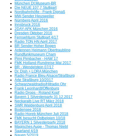
München Dt.Museum-BR
Die Radio-SENSATION!!!
Die NEUE 107,7 Stuttgart
Nordbahnhöfle - Frank Dignaß
MW-Sender Heusweiler
FM Kompakt besucht die Medienszene
Nürnberg April 2016
Innsbruck 2016
Oberfranken und Vogtland
2DAY-AFK München 2016
Dresden Oktober 2016
Fernsehturm Stuttgart 4/17
Radio Aktiv/Star*Sat Radio und 89 HIT FM waren Meilensteine -
Radio TON HN April 2017
BR Sender Hoher Bogen
Antennen Heimann Obertraubling
Peter Pelunka mit 65 Jahren verstorben
Rundfunkmuseum Cham
Pirni Pirnbacher - HAM`17
FMK Holland-Rundreise Mai 2017
Wir orgeln alles nieder - Der FMK-Südtirol Stream mit einem
BR - Wendelstein 07/17
Wiederhören der einstigen Radiopioniere auf
Dr. Dish + LORA München
Radio France Bleu Alsace/Straßburg
dem FMK-Südtirol Webradio
Arte Straßburg 10/2017
Schwarzwaldradio/Hitradio Ohr
Frank Leonhardt/Offenburg
Radio Drops - Roland Kopf
Bayern 1 Silvesterparty 31.12.2017
Neckaralb Live RT März 2018
SWR Waldenburg April 2018
Bodensee 2018
Radio Horeb München Juli 2018
FMK besucht Ostbelgien 10/18
BAYERN 1 Silvesterparty 2018
Magisches Auge - Thomas Niebl
Saarland 4/19
Nauen 5/2019