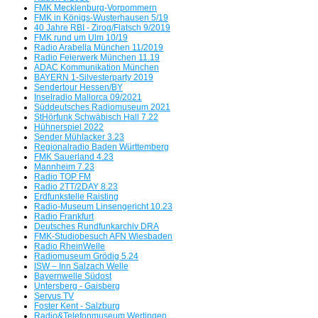
FMK Mecklenburg-Vorpommern
FMK in Königs-Wusterhausen 5/19
40 Jahre RBI - Zirog/Flatsch 9/2019
FMK rund um Ulm 10/19
Radio Arabella München 11/2019
Radio Feierwerk München 11.19
ADAC Kommunikation München
BAYERN 1-Silvesterparty 2019
Sendertour Hessen/BY
Inselradio Mallorca 09/2021
Süddeutsches Radiomuseum 2021
StHörfunk Schwäbisch Hall 7.22
Hühnerspiel 2022
Sender Mühlacker 3.23
Regionalradio Baden Württemberg
FMK Sauerland 4.23
Mannheim 7.23
Radio TOP FM
Radio 2TT/2DAY 8.23
Erdfunkstelle Raisting
Radio-Museum Linsengericht 10.23
Radio Frankfurt
Deutsches Rundfunkarchiv DRA
FMK-Studiobesuch AFN Wiesbaden
Radio RheinWelle
Radiomuseum Grödig 5.24
ISW – Inn Salzach Welle
Bayernwelle Südost
Untersberg - Gaisberg
Servus TV
Foster Kent - Salzburg
Radio&Telefonmuseum Wertingen