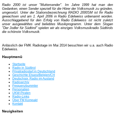
Radio 2000 ist unser "Muttersender". Im Jahre 1999 hat man den
Gedanken, einen Sender speziell für die Hörer der Volksmusik zu gründen,
umgesetzt. Unter der Stationsbezeichnung RADIO 2000SM ist Ihr Radio
gewachsen und am 1. April 2006 in Radio Edelweiss unbenannt worden.
Ausschlaggebend für den Erfolg von Radio Edelweiss ist nicht zuletzt
unser ausgewähltes und beliebtes Musikprogramm. Unter dem Slogan
"Der Jodler für Südtirol" spielen wir als einziges Volksmusikradio Südtirols
die schönste Volksmusik.
Anlässlich der FMK Radiotage im Mai 2014 besuchten wir u.a. auch Radio
Edelweiss.
Hauptmenü
Startseite
Radio in Südtirol
Privatradiostart in Deutschland
Geschichte Elsass/Belgien/CH
Deutschspr. Radio im Ausland
Radioarchiv
Frequenzbummler
Personalien
UKW-Piraten
Radio-Links
Über FM Kompakt
Kontakt
Neuigkeiten