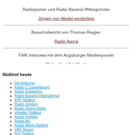
Radiopionier und Radio Bavaria Mitbegründer
Jürgen von Wedel verstorben
Besuchsbericht von Thomas Riegler:
Radio Agora
FMK Interview mit dem Augsburger Medienpionier
Walter Kurt Schilffarth
Südtirol heute
RadioNostalige-Linktipp:
Die Antenne
Antenne Austria Memorial Fanpage
Radio C Luxembourg
Radio Edelweiss
Radio Bavaria International
ERF Südtirol
Interview mit dem Radio UNO-Pionier
Radio Gröden
Radio Grüne Welle
Willi Weber
Hitradio Südtirol
Radio Holiday
Radio M1
Tag der offenen Tür in Freimann
Radio Maria Südtirol
ORF Bozen
Servus beim BR
RAI Südtirol