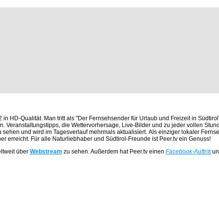
n HD-Qualität. Man tritt als "Der Fernsehsender für Urlaub und Freizeit in Südtirol" 
ten. Veranstaltungstipps, die Wettervorhersage, Live-Bilder und zu jeder vollen 
 sehen und wird im Tagesverlauf mehrmals aktualisiert. Als einziger lokaler Ferns
 erreicht. Für alle Naturliebhaber und Südtirol-Freunde ist Peer.tv ein Genuss!
ltweit über
Webstream
zu sehen. Außerdem hat Peer.tv einen
Facebook-Auftritt
un