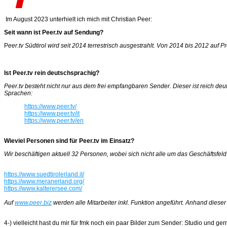
Im August 2023 unterhielt ich mich mit Christian Peer:
Seit wann ist Peer.tv auf Sendung?
P
eer.tv Südtirol wird seit 2014 terrestrisch ausgestrahlt. Von 2014 bis 2012
Ist Peer.tv rein deutschsprachig?
Peer.tv besteht nicht nur aus dem frei empfangbaren Sender. Dieser ist reich deu
Sprachen:
https://www.peer.tv/
https://www.peer.tv/it
https://www.peer.tv/en
Wieviel Personen sind für Peer.tv im Einsatz?
Wir beschäftigen aktuell 32 Personen, wobei sich nicht alle um das Geschäftsfel
https://www.suedtirolerland.it/
https://www.meranerland.org/
https://www.kalterersee.com/
Auf
www.peer.biz
werden alle Mitarbeiter inkl. Funktion angeführt. Anhand dieser
4-) vielleicht hast du mir für fmk noch ein paar Bilder zum Sender: Studio und ger