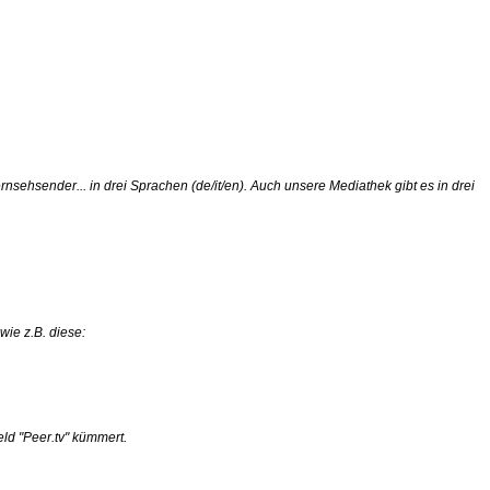
rnsehsender... in drei Sprachen (de/it/en).
Auch unsere Mediathek gibt es in drei
wie z.B. diese:
eld "Peer.tv" kümmert.