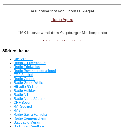
Besuchsbericht von Thomas Riegler:
Radio Agora
FMK Interview mit dem Augsburger Medienpionier
Walter Kurt Schilffarth
Südtirol heute
RadioNostalige-Linktipp:
Die Antenne
Antenne Austria Memorial Fanpage
Radio C Luxembourg
Radio Edelweiss
Radio Bavaria International
ERF Südtirol
Interview mit dem Radio UNO-Pionier
Radio Gröden
Radio Grüne Welle
Willi Weber
Hitradio Südtirol
Radio Holiday
Radio M1
Tag der offenen Tür in Freimann
Radio Maria Südtirol
ORF Bozen
Servus beim BR
RAI Südtirol
RAS
Radio Sacra Famiglia
Radio Bavaria International plant für 8.8.26 eine Rückkehr auf
Radio Sonnenschein
Stadtradio Meran
UKW
Südtiroler Rundfunk