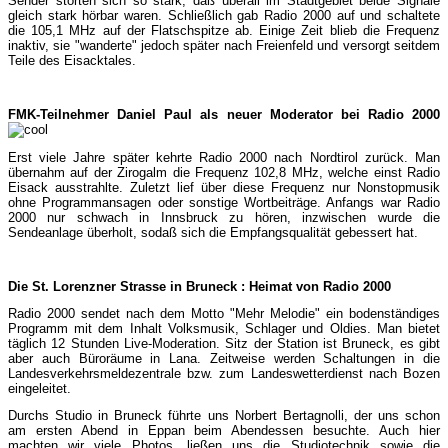
Sender störten sich so stark, daß überall im Stadtgebiet beide Signale
gleich stark hörbar wa­ren. Schließlich gab Radio 2000 auf und schaltete
die 105,1 MHz auf der Flatschspitze ab. Einige Zeit blieb die Frequenz
inaktiv, sie "wanderte" jedoch später nach Freienfeld und versorgt seitdem
Teile des Eisacktales.
FMK-Teilnehmer Daniel Paul als neuer Moderator bei Radio 2000
Erst viele Jahre später kehrte Radio 2000 nach Nord­tirol zurück. Man
übernahm auf der Zirogalm die Frequenz 102,8 MHz, welche einst Radio
Eisack ausstrahlte. Zuletzt lief über diese Frequenz nur Non­stopmusik
ohne Programmansagen oder son­sti­ge Wortbeiträge. Anfangs war Radio
2000 nur schwach in Innsbruck zu hören, inzwischen wurde die
Sendeanlage überholt, sodaß sich die Emp­fangs­qualität gebessert hat.
Die St. Lorenzner Strasse in Bruneck : Heimat von Radio 2000
Radio 2000 sendet nach dem Motto "Mehr Melodie" ein bodenständiges
Programm mit dem Inhalt Volks­musik, Schlager und Oldies. Man bietet
täglich 12 Stunden Live-Moderation. Sitz der Station ist Brun­eck, es gibt
aber auch Büroräume in Lana. Zeit­­weise werden Schaltungen in die
Landes­ver­kehrs­meldezentrale bzw. zum Landeswetterdienst nach Bozen
eingeleitet.
Durchs Studio in Bruneck führte uns Norbert Berta­gnolli, der uns schon
am ersten Abend in Eppan beim Abendessen besuchte. Auch hier
machten wir viele Photos, ließen uns die Studiotechnik sowie die