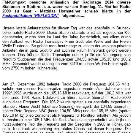
FM-Kompakt besuchte anlässlich der Radiotage 2014 diverse
Stationen in Südtirol, u.a. waren wir am Sonntag, 11. Mai bei Radio
2000 zu Gast - Matthias Hornsteiner schrieb hierzu in der
Fachpublikation "REFLEXION"
folgendes.....
Unsere letzte Anlaufstation für diesen Tag war das ebenfalls in Bruneck
beheimatete Radio 2000. Die­se Station startete einst als regelrechter Kü­
chen­sender, wuchs aber im Lauf der Jahre beträchtlich, vor allem durch
den Aufkauf von Radio Trans­alpin/ Freie Südtiroler Welle und der Freien
Welle Puster­tal. So gehört man heutzutage zu einem der weni­gen privaten
Anbieter, die in ganz Südtirol und auch im Raum Innsbruck gehört werden
können. Das frühere Radio Transalpin nutzte ja für die Versor­gung von
Nordtirol/Südbayern die drei Frequenzen 104,55 sowie 105,15 und 106,2
MHz. Gesendet wur­­de anfänglich vom 3419 m hohen Wilden Freier, später
vom 2750 m hohen Hühnerspiel.
Am 17. Dezember 1992 belegte Radio 2000 die Fre­quenz 104,55 MHz,
welche nun von der Flatsch­spitze abgestrahlt wurde. Zum Jahreswechsel
1992/ 1993 wurde auch die 105,15 MHz reaktiviert, auf der 106,2 MHz war
seit Ende 1991 Radio Edelweiß zu hören, später übernahm Radio 2000
auch diese Frequenz. Die 106,2 wurde später zum ebenfalls ex­po­nierten
Standort Flaner Jöchl (oberhalb Ster­zing) verlagert, die 104,55 übernahm
später Rete Regione NBC (heute 104,50 MHz) und die 105,15 MHz (später
105,10 MHz) blieb zunächst als Fre­quenz für Nordtirol erhalten. Als jedoch
in Innsbruck eine 105,1 MHz für Radio Arabella eingeschaltet wurde (heute
nutzt Antenne Tirol die Frequenz auf der Seegrube in 1900 m Höhe), gab
es in Innsbruck wochenlang ein totales Chaos auf dieser Frequenz. Die