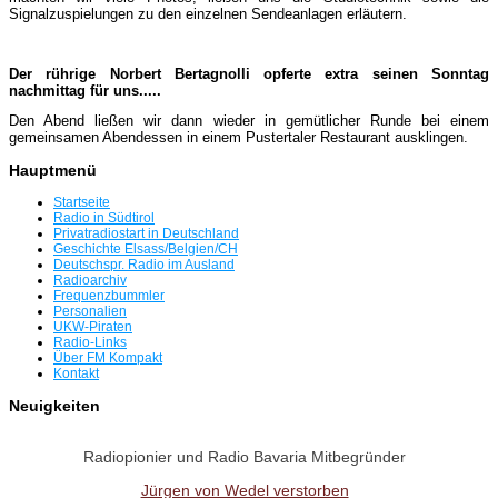
Signalzuspielungen zu den einzelnen Sendean­la­gen erläutern.
Der rührige Norbert Bertagnolli opferte extra seinen Sonntag
nachmittag für uns.....
Den Abend ließen wir dann wieder in gemütlicher Runde bei einem
gemeinsamen Abendessen in ei­nem Pustertaler Restaurant ausklingen.
Hauptmenü
Startseite
Radio in Südtirol
Privatradiostart in Deutschland
Geschichte Elsass/Belgien/CH
Deutschspr. Radio im Ausland
Radioarchiv
Frequenzbummler
Personalien
UKW-Piraten
Radio-Links
Über FM Kompakt
Kontakt
Neuigkeiten
Radiopionier und Radio Bavaria Mitbegründer
Jürgen von Wedel verstorben