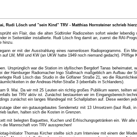
i, Rudi Lösch und "sein Kind" TRV - Matthias Hornsteiner schrieb hierz
sprüht ein Flair, das die al­ten Südtiroler Radiozeiten sofort wieder lebendi
r in Seitentäler installierte. Rudi Lösch fing damit an, zuerst die RAI-Prog
 hinzu.
egann er mit der Aus­strah­lung eines namenlosen Radioprogramms. Ein Me­di
 auf LW, MW und KW (an UKW hatte 1949 noch niemand gedacht). Pfiffige Köp
n. Ursprünglich war die Station im idyllischen Bergdorf Tanas be­hei­matet,
ei der Hamburger Radiomacher Ingo Stallmach maßgeblich am Aufbau der Stati
rlegte Rudi Lösch das Studio in die Göflaner Straße 21, wo die Räumlichkei
räumlichkeiten in der An­dreas-Hofer-Straße 3 (ebenfalls in Schlanders).
9. Mai. Da wir mit 25 Leuten ein richtig großes Publikum waren, teilten wi
nfalls bei TRV aktiv ist. Zunächst bestaunten wir im Eingangsbereich tech
lerdings zunächst ein langes Wandregal mit Schallplatten auf. Diese wer­den je
zutage über ein gut­aus­ge­bautes Sendernetz mit 13 Umsetzern (laut Rudi, in
rieb laufen, halten sich die Kosten in Gren­zen.
mit belegten Ba­guettes, Kuchen und Erfrischungsgetränken ein. Wir alle war
" an die Mannschaft von TRV aussprechen!
Initiator Thomas Kir­cher stellte sich zum Interview mit einem der Mo­derat