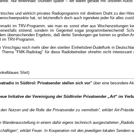
 erzählte. Nur eineinhalb Stunden später – wir waren gerade mit unseren A
tisches und wirklich privates Radioprogramm mit direktem Draht zu den Hörern,
a­ben­schwerpunkte hat, ist letztendlich doch auch ir­gendwie jeder für alles zust
enmarkt im TRV-Pro­gramm, wie man es sonst eher aus Wochen­zei­tun­gen ken
rkt keinesfalls störend, sondern im Gegenteil so­gar programmbereichernd!
dem überraschenden Er­geb­nis, daß derlei Sendungen gar keinen so großen Ank
eil im TRV-Programm.
 Vinschgau noch mehr über den sterilen Einheitsbrei-Dudelfunk in Deutsc­h­l
s Thema "FMK-Radiotag" für diese Ra­dio­betrei­ber ohnehin nicht interessa
nkelblaues Shirt)
vatradio in Südtirol: Privatsender stellen sich vor"
über eine besondere Akti
ue Initiative der Vereinigung der Südtiroler Privatsender „Art“ im Verba
en Nutzen und die Rolle der Privatsender zu vermitteln“, erklärt Art-Präsiden
ne Wanderausstellung in einem dafür eigens technisch ausgestatteten „Radiobu
schäftigen“, erklärt Feuer. In Kooperation mit den jeweiligen lokalen Sendern