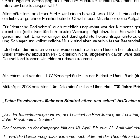
seinen eigenen Wer­de­gang als Liebhaber Südtiroler Rund­funk­stationen
Interview bereits ausgestrahlt!
Allerspätestens an dieser Stelle wird einem bewußt, was TRV ist: ein authen
ein liebevoll geführter Fa­mi­lien­betrieb. Obwohl jeder Mitarbeiter seine Auf­g
Für "deutsche Radioohren" auch reichlich unge­wohnt war der Kleinanzeig
selbst die (selbst­verständlich lokale) Werbung trägt dazu bei. Sie wi
genommen hat. Eine vor einiger Zeit durchgeführte Hörerumfrage führte zu 
um; Schlager und volks­tümliche Musik sind aber weiterhin fester Be­standt
Ich denke, die meisten von uns werden sich nach dem Besuch bei Teleradio
unser Interview ab­zu­strahlen? Sicherlich nicht, abgesehen davon wäre da
Deutschland können wir leider nur davon träumen.
Abschiedsbild vor dem TRV-Sendegebäude - in der Bildmitte Rudi Lösch (du
Mitte April 2008 berichten "Die Dolomiten" mit der Überschrift
"30 Jahre Pri
„Deine Privatsender - Mehr von Südtirol hören und sehen“ heißt eine ne
„Ziel der Imagekampagne ist es, der heimischen Bevölkerung die Funktion, d
Jahre Privatradio in Südtirol“.
Der Startschuss der Kampagne fällt am 18. April. Bis zum 23. April wird ei
„Er wird die Bevölkerung dazu animieren, sich aktiv mit der Thematik zu be