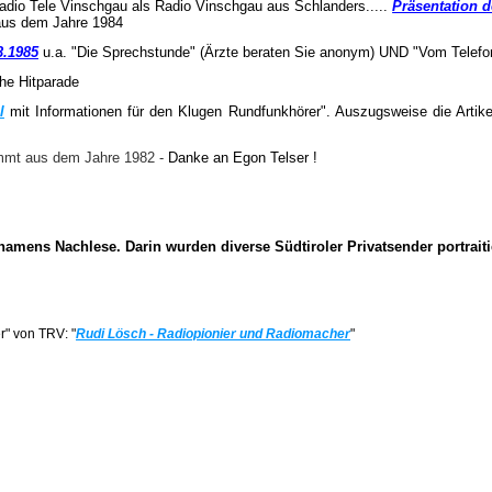
adio Tele Vinschgau als Radio Vinschgau aus Schlanders.....
Präsentation 
aus dem Jahre 1984
3.1985
u.a. "Die Sprechstunde" (Ärzte beraten Sie anonym) UND "Vom Telefon
he Hitparade
l
mit Informationen für den Klugen Rundfunkhörer". Auszugsweise die Artik
mmt aus dem Jahre 1982 -
Danke an Egon Telser !
amens Nachlese. Darin wurden diverse Südtiroler Privatsender portraiti
r" von TRV: "
Rudi Lösch - Radiopionier und Radiomacher
"