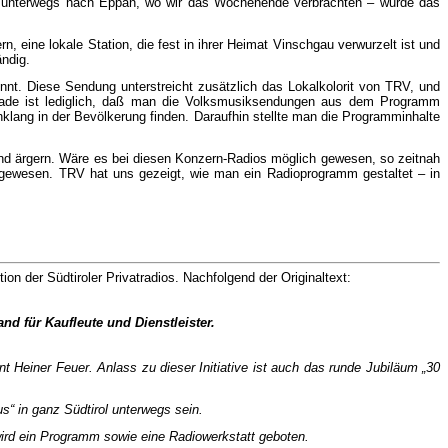
utos unterwegs nach Eppan, wo wir das Wochenende verbrachten – wurde das
 eine lokale Station, die fest in ihrer Heimat Vinsch­gau verwurzelt ist und
ändig.
nt. Diese Sendung unterstreicht zusätzlich das Lokalkolorit von TRV, und
 Schade ist lediglich, daß man die Volksmusiksendungen aus dem Programm
lang in der Bevölkerung finden. Daraufhin stell­te man die Programminhalte
and ärgern. Wäre es bei diesen Konzern-Radios möglich gewesen, so zeitnah
nt gewesen. TRV hat uns gezeigt, wie man ein Radioprogramm ge­staltet – in
on der Südtiroler Privatradios. Nachfolgend der Originaltext:
nd für Kaufleute und Dienstleister.
t Heiner Feuer. Anlass zu dieser Initiative ist auch das runde Jubiläum „30
s“ in ganz Südtirol unterwegs sein.
 wird ein Programm sowie eine Radiowerkstatt geboten.