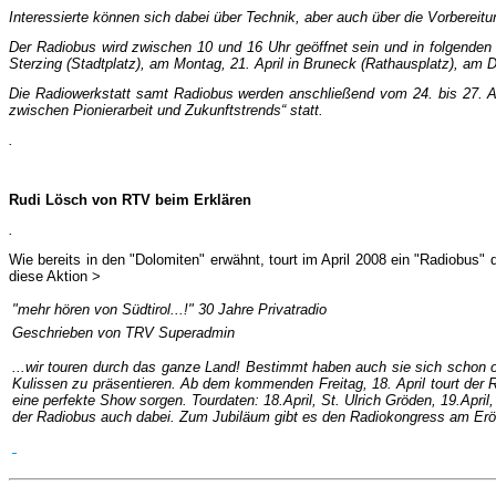
Interessierte können sich dabei über Technik, aber auch über die Vorberei
Der Radiobus wird zwischen 10 und 16 Uhr geöffnet sein und in folgenden O
Sterzing (Stadtplatz), am Montag, 21. April in Bruneck (Rathausplatz), am D
Die Radiowerkstatt samt Radiobus werden anschließend vom 24. bis 27. Apri
zwischen Pionierarbeit und Zukunftstrends“ statt.
.
Rudi Lösch von RTV beim Erklären
.
Wie bereits in den "Dolomiten" erwähnt, tourt im April 2008 ein "Radiobus" 
diese Aktion >
"mehr hören von Südtirol...!" 30 Jahre Privatradio
Geschrieben von TRV Superadmin
...wir touren durch das ganze Land! Bestimmt haben auch sie sich schon of
Kulissen zu präsentieren. Ab dem kommenden Freitag, 18. April tourt der R
eine perfekte Show sorgen. Tourdaten: 18.April, St. Ulrich Gröden, 19.April,
der Radiobus auch dabei. Zum Jubiläum gibt es den Radiokongress am Eröf