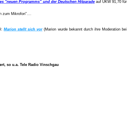
des "neuen Programms" und der Deutschen Hitparade
auf UKW 91,70 für
 zum Mikrofon"....
el:
Marion stellt sich vor
(Marion wurde bekannt durch ihre Moderation bei
ert, so u.a. Tele Radio Vinschgau