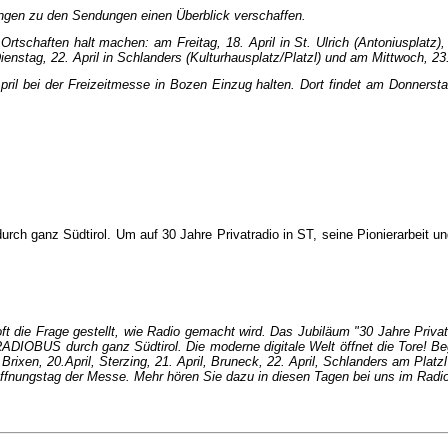
tungen zu den Sendungen einen Überblick verschaffen.
rtschaften halt machen: am Freitag, 18. April in St. Ulrich (Antoniusplatz),
ienstag, 22. April in Schlanders (Kulturhausplatz/Platzl) und am Mittwoch, 23
l bei der Freizeitmesse in Bozen Einzug halten. Dort findet am Donnerstag,
durch ganz Südtirol. Um auf 30 Jahre Privatradio in ST, seine Pionierarbeit 
t die Frage gestellt, wie Radio gemacht wird. Das Jubiläum "30 Jahre Privatr
ADIOBUS durch ganz Südtirol. Die moderne digitale Welt öffnet die Tore! Be
 Brixen, 20.April, Sterzing, 21. April, Bruneck, 22. April, Schlanders am Platz
fnungstag der Messe. Mehr hören Sie dazu in diesen Tagen bei uns im Radio