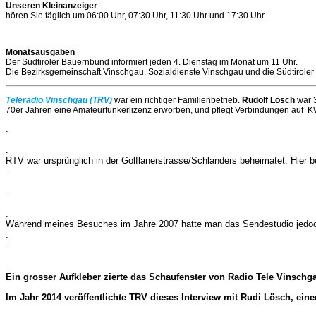
Unseren Kleinanzeiger
hören Sie täglich um 06:00 Uhr, 07:30 Uhr, 11:30 Uhr und 17:30 Uhr.
Monatsausgaben
Der Südtiroler Bauernbund informiert jeden 4. Dienstag im Monat um 11 Uhr.
Die Bezirksgemeinschaft Vinschgau, Sozialdienste Vinschgau und die Südtiroler 
Teleradio Vinschgau (TRV)
war ein richtiger Familienbetrieb.
Rudolf Lösch
war 3
70er Jahren eine Amateurfunkerlizenz erworben, und pflegt Verbindungen auf K
.
.
RTV war ursprünglich in der Golflanerstrasse/Schlanders beheimatet. Hier b
.
.
.
Während meines Besuches im Jahre 2007 hatte man das Sendestudio jedoch be
.
.
.
Ein grosser Aufkleber zierte das Schaufenster von Radio Tele Vinschg
Im Jahr 2014 veröffentlichte TRV dieses Interview mit Rudi Lösch, eine