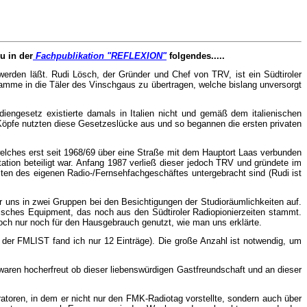
u in der
Fachpublikation "REFLEXION"
folgendes.....
g werden läßt. Rudi Lösch, der Gründer und Chef von TRV, ist ein Südtiroler
ramme in die Täler des Vinschgaus zu übertragen, welche bislang un­ver­sorgt
en­gesetz existierte damals in Italien nicht und ge­mäß dem italienischen
fe nutzten diese Ge­set­zeslücke aus und so begannen die ersten pri­vaten
 welches erst seit 1968/69 über eine Straße mit dem Hauptort Laas verbunden
on be­tei­ligt war. Anfang 1987 verließ dieser jedoch TRV und gründete im
ten des eigenen Radio-/Fern­sehfachgeschäftes untergebracht sind (Rudi ist
r uns in zwei Gruppen bei den Besichtigungen der Studioräumlichkeiten auf.
nisches Equipment, das noch aus den Südtiroler Radiopionierzeiten stammt.
­doch nur noch für den Hausgebrauch genutzt, wie man uns erklärte.
 der FMLIST fand ich nur 12 Einträge). Die große An­zahl ist notwendig, um
en hocherfreut ob dieser liebens­wür­di­gen Gastfreundschaft und an dieser
oren, in dem er nicht nur den FMK-Ra­dio­tag vor­stellte, sondern auch über