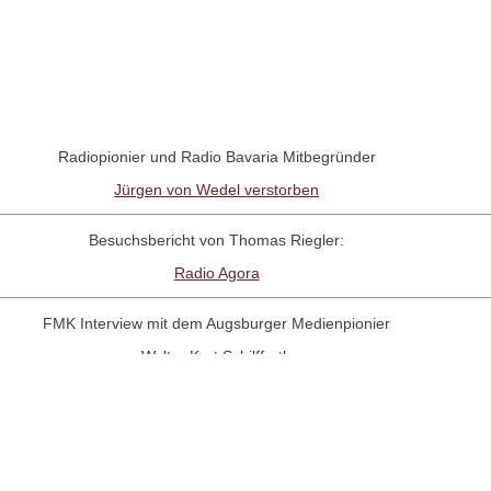
Radiopionier und Radio Bavaria Mitbegründer
Jürgen von Wedel verstorben
Besuchsbericht von Thomas Riegler:
Radio Agora
FMK Interview mit dem Augsburger Medienpionier
Walter Kurt Schilffarth
RadioNostalige-Linktipp:
Antenne Austria Memorial Fanpage
Interview mit dem Radio UNO-Pionier