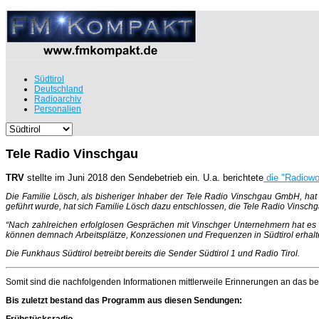
Südtirol
Deutschland
Radioarchiv
Personalien
Tele Radio Vinschgau
TRV
stellte im Juni 2018 den Sendebetrieb ein. U.a. berichtete
die "Radiowo
Die Familie Lösch, als bisheriger Inhaber der Tele Radio Vinschgau GmbH, hat 
geführt wurde, hat sich Familie Lösch dazu entschlossen, die Tele Radio Vins
“Nach zahlreichen erfolglosen Gesprächen mit Vinschger Unternehmern hat es 
können demnach Arbeitsplätze, Konzessionen und Frequenzen in Südtirol erhalt
Die Funkhaus Südtirol betreibt bereits die Sender Südtirol 1 und Radio Tirol.
Somit sind die nachfolgenden Informationen mittlerweile Erinnerungen an das beli
Bis zuletzt bestand das Programm aus diesen Sendungen:
Frühstücksradio