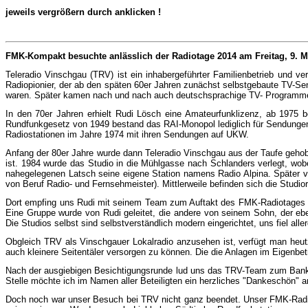
jeweils vergrößern durch anklicken !
FMK-Kompakt besuchte anlässlich der Radiotage 2014 am Freitag, 9. Ma
Teleradio Vinschgau (TRV) ist ein inhabergeführter Familienbetrieb und ver
Radiopionier, der ab den späten 60er Jahren zunächst selbstgebaute TV-Sende
waren. Später kamen nach und nach auch deutschsprachige TV- Programme
In den 70er Jahren erhielt Rudi Lösch eine Ama­teurfunklizenz, ab 1975 b
Rundfunkgesetz von 1949 be­stand das RAI-Monopol lediglich für Sendungen
Radiostationen im Jahre 1974 mit ihren Sen­dungen auf UKW.
Anfang der 80er Jahre wurde dann Teleradio Vinsch­gau aus der Taufe gehobe
ist. 1984 wurde das Studio in die Mühlgasse nach Schlanders verlegt, wob
nahegelegenen Latsch seine ei­gene Station namens Radio Alpina. Später ve
von Beruf Radio- und Fernsehmeister). Mittlerweile be­finden sich die Studio
Dort empfing uns Rudi mit seinem Team zum Auf­takt des FMK-Radiotages am 
Eine Gruppe wurde von Rudi geleitet, die andere von seinem Sohn, der ebe
Die Studios selbst sind selbstverständlich modern eingerichtet, uns fiel al
Obgleich TRV als Vinschgauer Lokalradio anzu­se­hen ist, verfügt man heut
auch kleinere Sei­ten­täler versorgen zu können. Die die Anlagen im Ei­gen­bet
Nach der ausgiebigen Besichtigungsrunde lud uns das TRV-Team zum Bankett 
Stelle möchte ich im Namen aller Beteiligten ein herzliches "Dan­ke­schön
Doch noch war unser Besuch bei TRV nicht ganz beendet. Unser FMK-Radiotag-