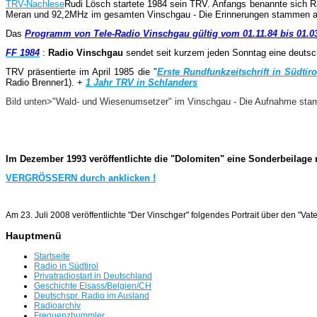
TRV-Nachlese
Rudi Lösch startete 1984 sein TRV. Anfangs benannte sich R
Meran und 92,2MHz im gesamten Vinschgau - Die Erinnerungen stammen 
Das
Programm von Tele-Radio Vinschgau gültig vom 01.11.84 bis 01.0
FF 1984
:
Radio Vinschgau
sendet seit kurzem jeden Sonntag eine deutsc
TRV präsentierte im April 1985 die "
Erste Rundfunkzeitschrift in Südtiro
Radio Brenner1). +
1 Jahr TRV in Schlanders
Bild unten>"Wald- und Wiesenumsetzer" im Vinschgau - Die Aufnahme sta
Im Dezember 1993 veröffentlichte die "Dolomiten" eine Sonderbeilage n
VERGRÖSSERN durch anklicken !
Am 23. Juli 2008 veröffentlichte "Der Vinschger" folgendes Portrait über den "Vate
Hauptmenü
Startseite
Radio in Südtirol
Privatradiostart in Deutschland
Geschichte Elsass/Belgien/CH
Deutschspr. Radio im Ausland
Radioarchiv
Frequenzbummler