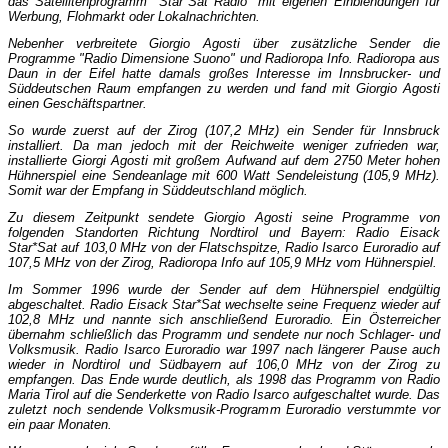
das Satellitenprogramm "Star*Sat Radio" mit eigenen Einblendungen für
Werbung, Flohmarkt oder Lokalnachrichten.
Nebenher verbreitete Giorgio Agosti über zusätzliche Sender die
Programme "Radio Dimensione Suono" und Radioropa Info. Radioropa aus
Daun in der Eifel hatte damals großes Interesse im Innsbrucker- und
Süddeutschen Raum empfangen zu werden und fand mit Giorgio Agosti
einen Geschäftspartner.
So wurde zuerst auf der Zirog (107,2 MHz) ein Sender für Innsbruck
installiert. Da man jedoch mit der Reichweite weniger zufrieden war,
installierte Giorgi Agosti mit großem Aufwand auf dem 2750 Meter hohen
Hühnerspiel eine Sendeanlage mit 600 Watt Sendeleistung (105,9 MHz).
Somit war der Empfang in Süddeutschland möglich.
Zu diesem Zeitpunkt sendete Giorgio Agosti seine Programme von
folgenden Standorten Richtung Nordtirol und Bayern: Radio Eisack
Star*Sat auf 103,0 MHz von der Flatschspitze, Radio Isarco Euroradio auf
107,5 MHz von der Zirog, Radioropa Info auf 105,9 MHz vom Hühnerspiel.
Im Sommer 1996 wurde der Sender auf dem Hühnerspiel endgültig
abgeschaltet. Radio Eisack Star*Sat wechselte seine Frequenz wieder auf
102,8 MHz und nannte sich anschließend Euroradio. Ein Österreicher
übernahm schließlich das Programm und sendete nur noch Schlager- und
Volksmusik. Radio Isarco Euroradio war 1997 nach längerer Pause auch
wieder in Nordtirol und Südbayern auf 106,0 MHz von der Zirog zu
empfangen. Das Ende wurde deutlich, als 1998 das Programm von Radio
Maria Tirol auf die Senderkette von Radio Isarco aufgeschaltet wurde. Das
zuletzt noch sendende Volksmusik-Programm Euroradio verstummte vor
ein paar Monaten.