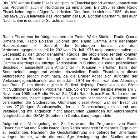
Bis 1978 konnte Radio Eisack lediglich im Eisacktal gehört werden, danach war
das Programm auch in Norditalien zu empfangen. Bis 1985 sendete Radio
Eisack keine regelmäßigen Nachrichten. Dies änderte sich erst 1986, als man
(bis etwa 1990) teilweise das Programm der BBC London übernahm, das auch
Nachrichten in deutscher Sprache umfasste.
Radio Eisack war im übrigen neben der Freien Welle Südtirol, Radio Quarta
Dimensione, Radio Bolzano Dolomiti und Radio Gamma eine derjenigen
Radiostationen in Südtirol, die Sendungen bereits vor dem
Verfasserungsgerichtsurteil Nr. 202 vom 28. Juli 1976 aufgenommen hatten. Im
Gegensatz zu den zuvor genannten Radios, die problemlos senden konnten
ohne von den Behörden belangt zu werden, war Radio Eisack neben Radio
Gamma allerdings die einzige Radiostation in Südtirol, die einen polizeilichen
Bescheid - ausgestellt vom Amtsrichter in Klausen - erhalten hatte, den
Sendebetrieb umgehend wieder einzustellen. Radio Eisack kam dieser
Aufforderung jedoch nicht nach, da die Brüder Agosti sich aufgrund der
Verfassungsgerichtsurteile aus dem Jahr 1974 im Recht wähnten. Allerdings
war Radio Eisack diesbezüglich in Südtirol diejenige Radiostation, die öfters
mit Südtiroler Behörden Probleme hatte. So erschienen beispielsweise am 3.
November 1995 bei Radio Eisack Star*Sat / Radio Isarco Euro Radio mehrere
Polizeibeamte, beschlagnahmten die gesamte technische Ausrüstung und
versiegelten die Studioräume. Grundlage dieser Aktion war der Beschluss
eines 27-jährigen Staatsanwalts, der die Durchsuchungsaktion und und
Versiegelung mit angeblich nicht abgeführten Zahlungen für Autorenrechte
(vergleichbar den GEMA-Gebühren in Deutschland) begründete.
Aufgrund der Versiegelung der Studios waren die Programme von Radio
Eisack Star*Sat und Radio Isarco Euro Radio seinerzeit für mehrere Tage nicht
zu empfangen. Nachdem die Geschäftsführung die geforderten Unterlagen
vorlegen konnte, wurde die vorläufige Versiegelung der Studios wieder