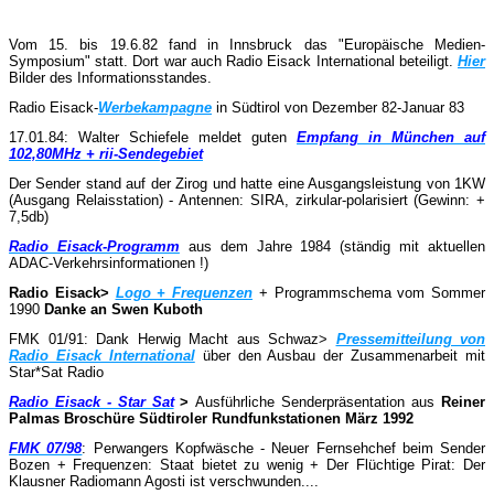
Vom 15. bis 19.6.82 fand in Innsbruck das "Europäische Medien-
Symposium" statt. Dort war auch Radio Eisack International beteiligt.
Hier
Bilder des Informationsstandes.
Radio Eisack-
Werbekampagne
in
Südtirol von Dezember 82-Januar 83
17.01.84: Walter Schiefele meldet guten
Empfang in München auf
102,80MHz + rii-Sendegebiet
Der Sender stand auf der Zirog und hatte eine Ausgangsleistung von 1KW
(Ausgang Relaisstation) - Antennen: SIRA, zirkular-polarisiert (Gewinn: +
7,5db)
Radio Eisack-Programm
aus dem Jahre 1984 (ständig mit aktuellen
ADAC-Verkehrsinformationen !)
Radio Eisack>
Logo + Frequenzen
+ Programmschema vom Sommer
1990
Danke an Swen Kuboth
FMK 01/91: Dank Herwig Macht aus Schwaz>
Pressemitteilung von
Radio Eisack International
über den Ausbau der Zusammenarbeit mit
Star*Sat Radio
Radio Eisack - Star Sat
>
Ausführliche Senderpräsentation aus
Reiner
Palmas Broschüre Südtiroler Rundfunkstationen März 1992
FMK 07/98
: Perwangers Kopfwäsche - Neuer Fernsehchef beim Sender
Bozen + Frequenzen: Staat bietet zu wenig + Der Flüchtige Pirat: Der
Klausner Radiomann Agosti ist verschwunden....