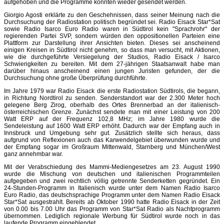
aufgehoben und die Programme konnten wieder gesendet werden.
Giorgio Agosti erklärte zu den Geschehnissen, dass seiner Meinung nach die
Durchsuchung der Radiostation politisch begründet sei. Radio Eisack Star*Sat
sowie Radio Isarco Euro Radio waren in Südtirol kein "Sprachrohr" der
regierenden Partei SVP, sondern würden den oppositionellen Parteien eine
Plattform zur Darstellung ihrer Ansichten bieten. Dieses sei anscheinend
einigen Kreisen in Südtirol nicht genehm, so dass man versucht, mit Aktionen,
wie die durchgeführte Versiegelung der Studios, Radio Eisack / Isarco
Schwierigkeiten zu bereiten. Mit dem 27-jährigen Staatsanwalt habe man
darüber hinaus anscheinend einen jungen Juristen gefunden, der die
Durchsuchung ohne große Überprüfung durchführte.
Im Jahre 1979 war Radio Eisack die erste Radiostation Südtirols, die begann,
in Richtung Nordtirol zu senden. Senderstandort war der 2.300 Meter hoch
gelegene Berg Zirog, oberhalb des Ortes Brennerbad an der italienisch-
österreichischen Grenze. Zunächst sendete man mit einer Leistung von 200
Watt ERP auf der Frequenz 102,8 MHz; im Jahre 1980 wurde die
Sendeleistung auf 1600 Watt ERP erhöht. Dadurch war der Empfang auch in
Innsbruck und Umgebung sehr gut. Zusätzlich stellte sich heraus, dass
aufgrund von Reflexionen auch das Karwendelgebiet überwunden wurde und
der Empfang sogar im Großraum Mittenwald, Starnberg und München/West
ganz annehmbar war.
Mit der Verabschiedung des Mammi-Mediengesetzes am 23. August 1990
wurde die Mischung von deutschen und italienischen Programmteilen
aufgegeben und zwei rechtlich völlig getrennte Senderketten gegründet. Ein
24-Stunden-Programm in Italienisch wurde unter dem Namen Radio Isarco
Euro Radio, das deutschsprachige Programm unter dem Namen Radio Eisack
Star*Sat ausgestrahlt. Bereits ab Oktober 1990 hatte Radio Eisack in der Zeit
von 0.00 bis 7.00 Uhr das Programm von Star*Sat Radio als Nachtprogramm
übernommen. Lediglich regionale Werbung für Südtirol wurde noch in das
laufende Programm eingeblendet.