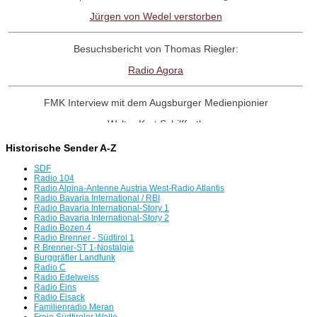
Jürgen von Wedel verstorben
Besuchsbericht von Thomas Riegler:
Radio Agora
FMK Interview mit dem Augsburger Medienpionier
Walter Kurt Schilffarth
Historische Sender A-Z
RadioNostalige-Linktipp:
SDF
Antenne Austria Memorial Fanpage
Radio 104
Radio Alpina-Antenne Austria West-Radio Atlantis
Radio Bavaria International / RBI
Radio Bavaria International-Story 1
Interview mit dem Radio UNO-Pionier
Radio Bavaria International-Story 2
Radio Bozen 4
Willi Weber
Radio Brenner - Südtirol 1
R.Brenner-ST 1-Nostalgie
Burggräfler Landfunk
Tag der offenen Tür in Freimann
Radio C
Radio Edelweiss
Servus beim BR
Radio Eins
Radio Eisack
Familienradio Meran