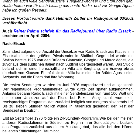
Wenn es auch viele Senderausfälle, Frequenzwechsel und Störungen gab,
Radio Isarco war für mich bislang das beste Radio, und vor Giorgio Agosti
habe ich großen Respekt.
Dieses Portrait wurde dank Helmuth Zeitler im Radiojournal 03/2001
veröffentlicht
Auch
Reiner Palma schrieb für das Radiojournal über Radio Eisack
-
erschienen im April 2004
:
Radio Eisack
Zumindest aufgrund der Anzahl der Umsetzer war Radio Eisack aus Klausen im
Eisacktal einer der größten Privatsender in Südtirol. Gegründet wurde die
Station bereits 1975 von den Brüdern Giancarlo, Giorgio und Marco Agosti, die
zuvor aus dem südlichen Italien nach Südtirol übergesiedelt waren. Das Studio
befand sich in einer herrschaftlichen Villa am Berghang, am Erzweg etwas
oberhalb von Klausen. Ebenfalls in der Villa hatte einer der Brüder Agosti seine
Arztpraxis und die Eltern dort ihre Wohnung.
Die ersten Sendungen wurden im Juni 1976 vorproduziert und ausgestrahlt.
Der regelmäßige Programmbetrieb wurde kurze Zeit später aufgenommen.
Anfangs begann Radio Eisack mit einer Sendeleistung von rund 100 Watt und
nur einem Umsetzer auf der Plose bei Brixen. Ausgestrahlt wurde ein
zweisprachiges Programm, das zunächst lediglich von morgens bis abends lief.
Bis zu sieben Stunden täglich wurde in Italienisch gesendet, der Rest der
Sendezeit in Deutsch.
Erst ab September 1976 folgte ein 24-Stunden-Programm. Wie bei den meisten
anderen Radiostationen in Südtirol, zu Beginn ihrer Sendetätigkeit, bestand
das Programm zunächst aus einem Musikangebot, das alle bei den Hörern
beliebten Stilrichtungen Raum bot.