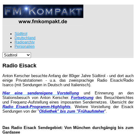
Südtirol
Deutschland
Radioarchiv
Personalien
Radio Eisack
Anton Kerscher besuchte Anfang der 80iger Jahre Südtirol - und dort auch
einige Privatstationen - u.a. das zweisprachige Radio Eisack/Radio
Isarco (mit Sendungen in Deutsch und Italienisch).
Hier eine sendereigene Vorstellung
und Erinnerung an den
Stationsbesuch von Anton Kerscher.
Fortsetzung
des Besuchberichtes
und Frequenz-Aufstellung eines imposanten Sendernetzes. Übersicht der
Radio Eisack-Programm-Highlights
. Weitere Vorstellung der Eisack
Sendungen von der "
Oldiethek" bis zum "Frühaufsteher
".
Das Radio Eisack Sendegebiet: Von München durchgängig bis zum
Gardasee