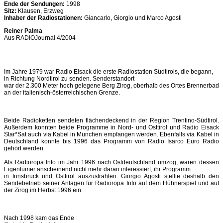
Ende der Sendungen:
1998
Sitz:
Klausen, Erzweg
Inhaber der Radiostationen:
Giancarlo, Giorgio und Marco Agosti
Reiner Palma
Aus RADIOJournal 4/2004
Im Jahre 1979 war Radio Eisack die erste Radiostation Südtirols, die begann,
in Richtung Nordtirol zu senden. Senderstandort
war der 2.300 Meter hoch gelegene Berg Zirog, oberhalb des Ortes Brennerbad
an der italienisch-österreichischen Grenze.
Beide Radioketten sendeten flächendeckend in der Region Trentino-Südtirol.
Außerdem konnten beide Programme in Nord- und Osttirol und Radio Eisack
Star*Sat auch via Kabel in München empfangen werden. Ebenfalls via Kabel in
Deutschland konnte bis 1996 das Programm von Radio Isarco Euro Radio
gehört werden.
Als Radioropa Info im Jahr 1996 nach Ostdeutschland umzog, waren dessen
Eigentümer anscheinend nicht mehr daran interessiert, ihr Programm
in Innsbruck und Osttirol auszustrahlen. Giorgio Agosti stellte deshalb den
Sendebetrieb seiner Anlagen für Radioropa Info auf dem Hühnerspiel und auf
der Zirog im Herbst 1996 ein.
Nach 1998 kam das Ende