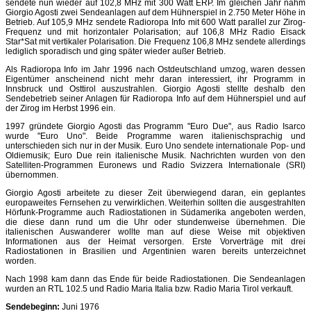
sendete nun wieder auf 102,8 MHz mit 300 Watt ERP. Im gleichen Jahr nahm
Giorgio Agosti zwei Sendeanlagen auf dem Hühnerspiel in 2.750 Meter Höhe in
Betrieb. Auf 105,9 MHz sendete Radioropa Info mit 600 Watt parallel zur Zirog-
Frequenz und mit horizontaler Polarisation; auf 106,8 MHz Radio Eisack
Star*Sat mit vertikaler Polarisation. Die Frequenz 106,8 MHz sendete allerdings
lediglich sporadisch und ging später wieder außer Betrieb.
Als Radioropa Info im Jahr 1996 nach Ostdeutschland umzog, waren dessen
Eigentümer anscheinend nicht mehr daran interessiert, ihr Programm in
Innsbruck und Osttirol auszustrahlen. Giorgio Agosti stellte deshalb den
Sendebetrieb seiner Anlagen für Radioropa Info auf dem Hühnerspiel und auf
der Zirog im Herbst 1996 ein.
1997 gründete Giorgio Agosti das Programm "Euro Due", aus Radio Isarco
wurde "Euro Uno". Beide Programme waren italienischsprachig und
unterschieden sich nur in der Musik. Euro Uno sendete internationale Pop- und
Oldiemusik; Euro Due rein italienische Musik. Nachrichten wurden von den
Satelliten-Programmen Euronews und Radio Svizzera Internationale (SRI)
übernommen.
Giorgio Agosti arbeitete zu dieser Zeit überwiegend daran, ein geplantes
europaweites Fernsehen zu verwirklichen. Weiterhin sollten die ausgestrahlten
Hörfunk-Programme auch Radiostationen in Südamerika angeboten werden,
die diese dann rund um die Uhr oder stundenweise übernehmen. Die
italienischen Auswanderer wollte man auf diese Weise mit objektiven
Informationen aus der Heimat versorgen. Erste Vorverträge mit drei
Radiostationen in Brasilien und Argentinien waren bereits unterzeichnet
worden.
Nach 1998 kam dann das Ende für beide Radiostationen. Die Sendeanlagen
wurden an RTL 102.5 und Radio Maria Italia bzw. Radio Maria Tirol verkauft.
Sendebeginn:
Juni 1976