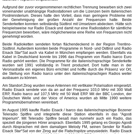
Aufgrund der zuvor vorgenommenen rechtlichen Trennung bewarben sich zwei
voneinander unabhängige Radiostationen um die Lizenzen beim italienischen
Postministerium. Dieses hatte den Vorteil, dass man geringere Probleme mit
der Genehmigung der großen Anzahl der Frequenzen hatte. Beide
Senderketten konnten selbständig Südtirol mit Umsetzern abdecken. Hätte sich
beispielsweise nur Radio Eisack und damit nur eine Radiostation für sämtliche
Frequenzen beworben, wäre möglicherweise eine Reihe von Frequenzen nicht
genehmigt worden.
Beide Radioketten sendeten fortan flächendeckend in der Region Trentino-
Südtirol. Außerdem konnten beide Programme in Nord- und Osttirol und Radio
Eisack Star*Sat auch via Kabel in München empfangen werden. Ebenfalls via
Kabel in Deutschland konnte bis 1996 das Programm von Radio Isarco Euro
Radio gehört werden. Die Programme für die italienischsprachige Senderkette
wurden seit 1991 vollständig in Trient produziert. Dort hatte man in der
Veronastraße ein eigenes Büro errichtet und hoffte durch die Präsenz vor Ort,
die Stellung von Radio Isarco unter den italienischsprachigen Radios weiter
ausbauen zu können.
Am Standort Zirog wurden neue Antennen mit vertikaler Polarisation eingesetzt.
Radio Eisack sendete von da an auf der Frequenz 103,0 MHz mit 300 Watt
ERP, Radio Isarco auf 107,5 MHz mit 50 Watt ERP. Mit der BBC London, der
Deutschen Welle und der Voice of America wurden ab Mitte 1990 weitere
Programmübernahmen vereinbart.
Im August 1995 kaufte Radio Eisack / Isarco das italienischsprachige Bozener
Teleradio Spitfire und integrierte diese Station ebenfalls in das "Agosti
Imperium". Mit Teleradio Spitfire besaß man nunmehr auch ein Radio, das
speziell die jüngeren Hörer ansprach. Ebenfalls 1995 gelang es Giorgio Agosti
durch Absprachen mit dem damaligen Melody FM, seinen Sender für Radio
Eisack Star*Sat von der Zirog auf die Flatschspitze umzusiedeln. Radio Eisack