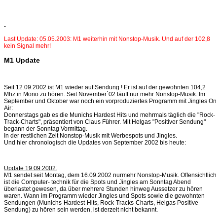
-
Last Update: 05.05.2003: M1 weiterhin mit Nonstop-Musik. Und auf der 102,8
kein Signal mehr!
M1 Update
Seit 12.09.2002 ist M1 wieder auf Sendung ! Er ist auf der gewohnten 104,2
Mhz in Mono zu hören. Seit November´02 läuft nur mehr Nonstop-Musik. Im
September und Oktober war noch ein vorproduziertes Programm mit Jingles On
Air:
Donnerstags gab es die Munichs Hardest Hits und mehrmals täglich die "Rock-
Track-Charts", präsentiert von Claus Führer. Mit Helgas "Positiver Sendung"
begann der Sonntag Vormittag.
In der restlichen Zeit Nonstop-Musik mit Werbespots und Jingles.
Und hier chronologisch die Updates von September 2002 bis heute:
Update 19.09.2002:
M1 sendet seit Montag, dem 16.09.2002 nurmehr Nonstop-Musik. Offensichtlich
ist die Computer- technik für die Spots und Jingles am Sonntag Abend
überlastet gewesen, da über mehrere Stunden hinweg Aussetzer zu hören
waren. Wann im Programm wieder Jingles und Spots sowie die gewohnten
Sendungen (Munichs-Hardest-Hits, Rock-Tracks-Charts, Helgas Positive
Sendung) zu hören sein werden, ist derzeit nicht bekannt.