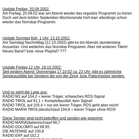
Update Freitag, 20.09.2002:
Am Freitag, 20.09.02 war am Abend wieder das reguläre Programm zu hören.
Doch seit dem letzten September-Wochenende hört man allerdings schon
wieder das Nonstop-Programm.
Update Sonntag früh, 1 Uhr, 13.10.2002:
Am Samstag Nachmittag (12.10.2002) gibt es bis Abends stundenlang
Aussetzer. Und weiterhin das Nonstop-Programm. Aber mit anderen Titeln!
Neues Band? bzw. neue Playlist? ???
Update Freitag 12 Uhr, 18.10.2002:
Seit gestern Abend, Donnerstag 17.10.02 ca. 23 Uhr, gibt es zahlreiche
Sendeausfälle bei Sendern die von der Zirog, bzw. Flatschspitze senden.
Und so sieht die Lage aus:
RADIO M1 auf 104,2 = leerer Träger, schwaches RDS-Signal
RADIO TIROL auf 91,1 = Komplettausfall, kein Signal!
RADIO TIROL auf 105,4 = nur ein leerer Träger, RDS geht aber noch!
RADIO MARIA TIROL(deutsch)auf 104,8 = leerer Träger ohne RDS!
Diese Sender sind nicht betroffen und senden wie gewohnt:
RADIO MARIA(italienisch)auf 98,7
RADIO DOLOMITI auf 88,85
DIE ANTENNE auf 100,8
RADIO ERF auf 102,2