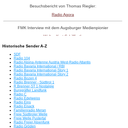
Besuchsbericht von Thomas Riegler:
Radio Agora
FMK Interview mit dem Augsburger Medienpionier
Walter Kurt Schilffarth
Historische Sender A-Z
RadioNostalige-Linktipp:
SDF
Antenne Austria Memorial Fanpage
Radio 104
Radio Alpina-Antenne Austria West-Radio Atlantis
Radio Bavaria International / RBI
Radio Bavaria International-Story 1
Interview mit dem Radio UNO-Pionier
Radio Bavaria International-Story 2
Radio Bozen 4
Willi Weber
Radio Brenner - Südtirol 1
R.Brenner-ST 1-Nostalgie
Burggräfler Landfunk
Tag der offenen Tür in Freimann
Radio C
Radio Edelweiss
Servus beim BR
Radio Eins
Radio Eisack
Familienradio Meran
Radio Bavaria International plant für 8.8.26 eine Rückkehr auf
Freie Südtiroler Welle
Freie Welle Pustertal
UKW
Radio Freier Alpenfunk
Radio Gröden
Die Radio-SENSATION!!!