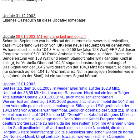
Update 31.12.2002:
Eigenes Gästebuch für diese Update-Homepage!
Update
09.01.2003: M1-Empfang fast unmöglich!
Schon im September war bereits auf der Internetseite www.rtr.at ersichtlich,
dass im Oberland (westlich von IBK) eine neue Frequenz On Air gehen wird.
Es handelt sich um die 104,3 Mhz mit 0,158 kw (also 158 Watt) ERP. Auf dieser
Frequenz ist seit 05.01.03 Radio Arabella fürs Oberland zu hören. Durch die
Sendeleistung von 158 Watt und einem Standort nahe IBK (Rangger Köpfl in
Inzing), ist "Arabella Oberland 104,3" sogar in Innsbruck gut empfangbar!
Das Signal von der 104,2 wird derart von der 104,3 Mhz überlagert, so dass M1
nur schwach auf der 104,15 Mhz hörbar ist. Nur in günsgtigen Gebieten wie in
Igls (oberhalb der Stadt), ist ein sauberes Signal hörbar!
Update 12.01.2003:
Seit Freitag, dem 10.01.2003 ist wieder alles ruhig auf der 102,8 Mhz.
Und auf der 88,85 Mhz hört man nur Rauschen. Nicht mal ein leerer Träger!
Totalausfall?
Update 20.01.2003: M1 auch mobil schlecht hörbar!
Wie ein Test am Sonntag, 19.01.2003 gezeigt hat, ist auch mobil die 104,2 mit
dem Autoradio praktisch nicht empfangbar. Ständig sind Störgeräusche der
104,3 Mhz von Arabella wahrnehmbar. Lediglich oberhalb der Stadt (z.B. in Igls)
kommt man noch auf 104,2 in den M1-"Genuß"! Im Kabel ist übrigens M1 noch
drin! Fragt sich nur, wie lange noch! Denn über die Kabel-Frequenz sind
deutlich Störgeräusche zu hören, da die Telesystem Tirol ihre Antennen unten
in der Stadt positioniert hat! Und noch eine schlechte Nachricht, die den
Hörgenuß stark beeinträchtigt: Digitale Aussetzer sind schon wieder zu hören.
Die Nonstop-Musik klingt zerhackt. Etwa so, wie wenn sich ein Computer