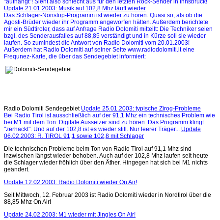
"aufhängt"! Sieht also schlecht aus für den letzten Rock-Sender in Innsbruck!
Update 21.01.2003: Musik auf 102,8 Mhz läuft wieder
Das Schlager-Nonstop-Programm ist wieder zu hören. Quasi so, als ob die
Agosti-Brüder wieder ihr Programm angeworfen hätten. Außerdem berichtete
mir ein Südtiroler, dass auf Anfrage Radio Dolomiti mitteilt: Die Techniker seien
bzgl. des Senderausfalles auf 88,85 verständigt und in Kürze soll sie wieder
laufen. So zumindest die Antwort von Radio Dolomiti vom 20.01.2003!
Außerdem hat Radio Dolomiti auf seiner Seite www.radiodolomiti.it eine
Frequnez-Karte, die über das Sendegebiet informiert:
Radio Dolomiti Sendegebiet
Update 25.01.2003: typische Zirog-Probleme
Bei Radio Tirol ist ausschließlich auf der 91,1 Mhz ein technisches Problem wie
bei M1 mit dem Ton: Digitale Aussetzer sind zu hören. Das Programm klingt
"zerhackt". Und auf der 102,8 ist es wieder still. Nur leerer Träger...
Update
06.02.2003: R. TIROL 91,1 sowie 102,8 mit Schlager
Die technischen Probleme beim Ton von Radio Tirol auf 91,1 Mhz sind
inzwischen längst wieder behoben. Auch auf der 102,8 Mhz laufen seit heute
die Schlager wieder fröhlich über den Äther. Hingegen hat sich bei M1 nichts
geändert.
Update 12.02.2003: Radio Dolomiti wieder On Air!
Seit Mittwoch, 12. Februar 2003 ist Radio Dolomiti wieder in Nordtirol über die
88,85 Mhz On Air!
Update 24.02.2003: M1 wieder mit Jingles On Air!