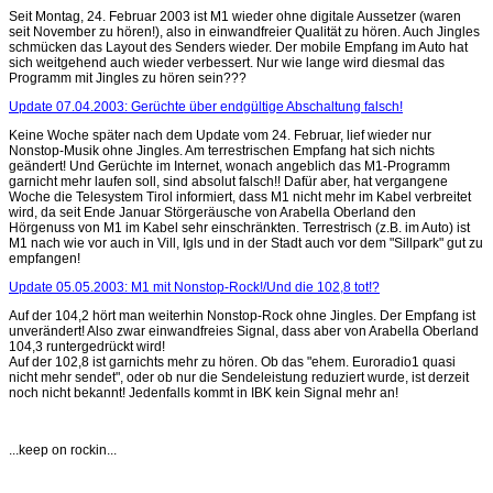
Seit Montag, 24. Februar 2003 ist M1 wieder ohne digitale Aussetzer (waren
seit November zu hören!), also in einwandfreier Qualität zu hören. Auch Jingles
schmücken das Layout des Senders wieder. Der mobile Empfang im Auto hat
sich weitgehend auch wieder verbessert. Nur wie lange wird diesmal das
Programm mit Jingles zu hören sein???
Update 07.04.2003: Gerüchte über endgültige Abschaltung falsch!
Keine Woche später nach dem Update vom 24. Februar, lief wieder nur
Nonstop-Musik ohne Jingles. Am terrestrischen Empfang hat sich nichts
geändert! Und Gerüchte im Internet, wonach angeblich das M1-Programm
garnicht mehr laufen soll, sind absolut falsch!! Dafür aber, hat vergangene
Woche die Telesystem Tirol informiert, dass M1 nicht mehr im Kabel verbreitet
wird, da seit Ende Januar Störgeräusche von Arabella Oberland den
Hörgenuss von M1 im Kabel sehr einschränkten. Terrestrisch (z.B. im Auto) ist
M1 nach wie vor auch in Vill, Igls und in der Stadt auch vor dem "Sillpark" gut zu
empfangen!
Update 05.05.2003: M1 mit Nonstop-Rock!/Und die 102,8 tot!?
Auf der 104,2 hört man weiterhin Nonstop-Rock ohne Jingles. Der Empfang ist
unverändert! Also zwar einwandfreies Signal, dass aber von Arabella Oberland
104,3 runtergedrückt wird!
Auf der 102,8 ist garnichts mehr zu hören. Ob das "ehem. Euroradio1 quasi
nicht mehr sendet", oder ob nur die Sendeleistung reduziert wurde, ist derzeit
noch nicht bekannt! Jedenfalls kommt in IBK kein Signal mehr an!
...keep on rockin...