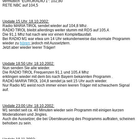
vermutlich "EURORADIO 1": 102,80
RETE NBC auf 104,5
Update 15 Uhr, 18.10.2002:
Radio MARIA TIROL sendet wieder auf 104,8 Mhz.
RADIO TIROL bleibt allerdings weiter stumm mit RDS auf 105,4.
Die 91,1 Mhz hat nach wie vor einen Komplettausfall.
Bei RADIO M1 war etwa um 14 Uhr sekundenweise das normale Programm
wieder zu
hören
; jedoch mit Aussetztern.
Jetzt aber wieder leerer Träger!
Update 18:50 Uhr, 18.10.2002:
Nun senden Sie alle wieder.
Die RADIO TIROL Frequenzen 91,1 und 105,4 Mhz
erklingen wieder mit dem bis nach Bayern bekannten Programm .
RADIO MARIA TIROL 104,8 sendet ja seit 15 Uhr auch wieder.
Nur Radio M1 weist noch immer einen leeren Träger mit schwachem Signal
auf.
Update 23:00 Uhr, 18.10.2002:
M1 sendet seit ca. 40 Minuten wieder sein Programm mit einigen kurzen
Moderationen und Jingles.
Auch die Aussetzer, die bei Übersteuerung des Programms auftraten, scheinen
behoben zu sein.