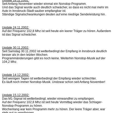
Update 18.11.2002:
Seit Anfang November wieder einmal ein Nonstop-Programm.
Und das Signal wurde auch deutlich schwächer, so dass es nicht mal mehr im
Auto in Innsbruck-Stadt sauber empfangbar ist.
Ständige Signalschwankungen deuten auf eine niedrige Sendeleistung hin.
Update 24.11.2002:
Auf der Frequenz 102,8 Mhz ist seit heute ein leerer Träger zu hören. Außerdem
ist das Signal schwächer.
Update 30.11.2002:
Seit Samstag 30.11.2002 ist wetterbedingt der Empfang in Innsbruck deutlich
besser als in den letzten Wochen.
Programmänderungen gibt es noch keine. Weiterhin Nonstop-Musik auf der
104,2 Mhz.
Update 14.12.2002:
Seit wenigen Tagen ist wetterbedingt der Empfang wieder schlechter.
Es läuft noch immer Nonstop-Musik. Undzwar schon seit Anfang November!
Update 15.12.2002:
Das M1-Signal ist wetterbedingt, wieder einwandfrei zu empfangen.
Auf der Frequenz 102,8 Mhz ist seit heute Vormittag wieder das Schlager-
Nonstop-Programm zu hören.
Wochenlang war kein Programm mehr zu hören. Der leere Träger aber, war
stets gut zu empfangen.