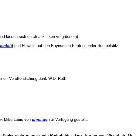
und lassen sich durch anklicken vergrössern):
penbild
und Hinweis auf den Bayrischen Piratensender Rumpelstilz
ine - Veröffentlichung dank W.D. Roth
nk Mike Louis von
uhini.de
zur Verfügung gestellt.
-Dieter viele interessante Radiobilder dank Jürgen von Wedel ab. Mit