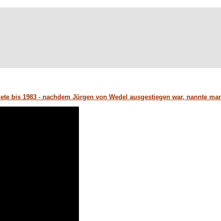
dete bis 1983 - nachdem Jürgen von Wedel ausgestiegen war, nannte man