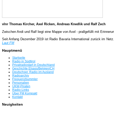
vlnr Thomas Kircher, Axel Ricken, Andreas Knedlik und Ralf Zech
Zwischen Andi und Ralf liegt eine Mappe von Axel - prallgefüllt mit Erinne
Seit Anfang Dezember 2019 ist Radio Bavaria International zurück im Netz
Laut.FM
Hauptmenü
Startseite
Radio in Südtirol
Privatradiostart in Deutschland
Geschichte Elsass/Belgien/CH
Deutschspr. Radio im Ausland
Radioarchiv
Frequenzbummler
Personalien
UKW-Piraten
Radio-Links
Über FM Kompakt
Kontakt
Neuigkeiten