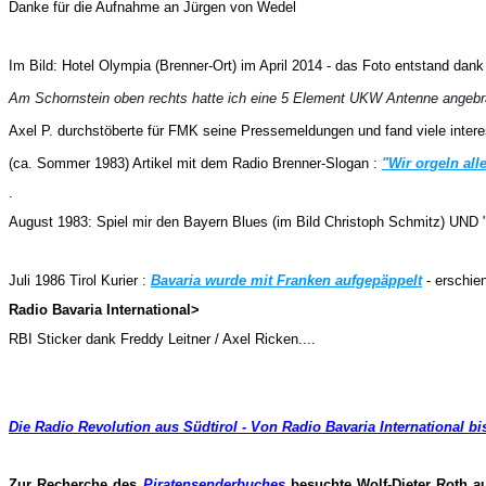
Danke für die Aufnahme an Jürgen von Wedel
Im Bild: Hotel Olympia (Brenner-Ort) im April 2014 - das Foto entstand dan
Am Schornstein oben rechts hatte ich eine 5 Element UKW Antenne angebrac
Axel P. durchstöberte für FMK seine Pressemeldungen und fand viele interes
(ca. Sommer 1983) Artikel mit dem Radio Brenner-Slogan :
"Wir orgeln all
.
August 1983: Spiel mir den Bayern Blues (im Bild Christoph Schmitz) UND 
Juli 1986 Tirol Kurier :
Bavaria wurde mit Franken aufgepäppelt
- erschie
Radio Bavaria International>
RBI Sticker dank Freddy Leitner / Axel Ricken....
Die Radio Revolution aus Südtirol - Von Radio Bavaria International bi
Zur Recherche des
Piratensenderbuches
besuchte Wolf-Dieter Roth au