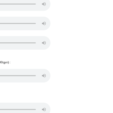
0iger) :
RBI: