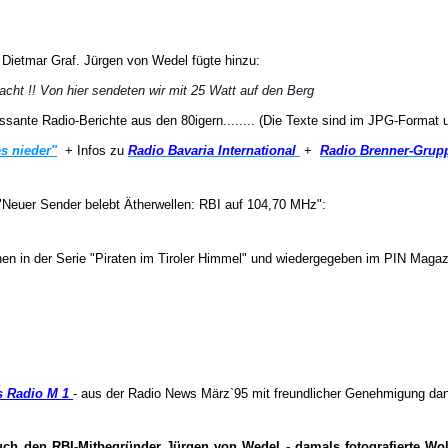
k Dietmar Graf. Jürgen von Wedel fügte hinzu:
ht !! Von hier sendeten wir mit 25 Watt auf den Berg
sante Radio-Berichte aus den 80igern........ (Die Texte sind im JPG-Format 
es nieder"
+ Infos zu
Radio Bavaria International
+
Radio Brenner-Grup
"Neuer Sender belebt Ätherwellen: RBI auf 104,70 MHz":
nen in der Serie "Piraten im Tiroler Himmel" und wiedergegeben im PIN Magaz
s Radio M 1
- aus der Radio News März`95 mit freundlicher Genehmigung da
ch den RBI-Mitbegründer Jürgen von Wedel - damals fotografierte Wolf