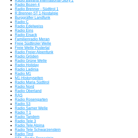
Radio Bavaria International-Story 2
Radio Bozen 4
Willi Weber
Radio Brenner - Südtirol 1
R.Brenner-ST 1-Nostalgie
Burggräfler Landfunk
Tag der offenen Tür in Freimann
Radio C
Radio Edelweiss
Servus beim BR
Radio Eins
Radio Eisack
Familienradio Meran
Radio Bavaria International plant für 8.8.26 eine Rückkehr auf
Freie Südtiroler Welle
Freie Welle Pustertal
UKW
Radio Freier Alpenfunk
Radio Gröden
Die Radio-SENSATION!!!
Radio Grüne Welle
Radio Holiday
Radio Ladinia
FM Kompakt besucht die Medienszene
Radio M1
M1-Historyseiten
Oberfranken und Vogtland
Radio Maria Südtirol
Radio Nord
Radio Oberland
Radio Aktiv/Star*Sat Radio und 89 HIT FM waren Meilensteine -
RAS
Radio Rosengarten
Radio S3
Peter Pelunka mit 65 Jahren verstorben
Radio Sarner Welle
Radio T 1
Radio Tandem
Wir orgeln alles nieder - Der FMK-Südtirol Stream mit einem
Radio Tele 3
Wiederhören der einstigen Radiopioniere auf
Radio Tele Alpina
Radio Tele Schwarzenstein
dem FMK-Südtirol Webradio
Radio Tirol