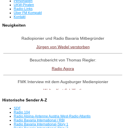
Personalien
UKW-Piraten
Radio-Links
Über FM Kompakt
Kontakt
Neuigkeiten
Radiopionier und Radio Bavaria Mitbegründer
Jürgen von Wedel verstorben
Besuchsbericht von Thomas Riegler:
Radio Agora
FMK Interview mit dem Augsburger Medienpionier
Walter Kurt Schilffarth
Historische Sender A-Z
RadioNostalige-Linktipp:
SDF
Antenne Austria Memorial Fanpage
Radio 104
Radio Alpina-Antenne Austria West-Radio Atlantis
Radio Bavaria International / RBI
Radio Bavaria International-Story 1
Interview mit dem Radio UNO-Pionier