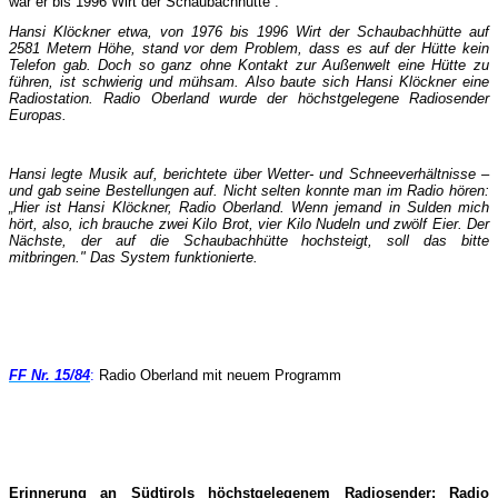
war er bis 1996 Wirt der Schaubachhütte :
Hansi Klöckner etwa, von 1976 bis 1996 Wirt der Schaubachhütte auf
2581 Metern Höhe, stand vor dem Problem,
dass es auf der Hütte kein
Telefon gab. Doch so ganz ohne Kontakt zur Außenwelt eine Hütte zu
führen, ist schwierig und
mühsam. Also baute sich Hansi Klöckner eine
Radiostation. Radio Oberland wurde der höchstgelegene Radiosender
Europas.
Hansi legte Musik auf, berichtete über Wetter- und Schneeverhältnisse –
und gab seine Bestellungen auf. Nicht selten konnte
man im Radio hören:
„Hier ist Hansi Klöckner, Radio Oberland. Wenn jemand in Sulden mich
hört, also, ich brauche zwei
Kilo Brot, vier Kilo Nudeln und zwölf Eier. Der
Nächste, der auf die Schaubachhütte hochsteigt, soll das bitte
mitbringen."
Das System funktionierte.
FF Nr. 15/84
:
Radio Oberland mit neuem Programm
Erinnerung an Südtirols höchstgelegenem Radiosender: Radio