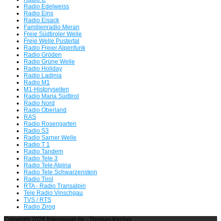
Radio Edelweiss
Servus beim BR
Radio Eins
Radio Eisack
Familienradio Meran
Radio Bavaria International plant für 8.8.26 eine Rückkehr auf
Freie Südtiroler Welle
Freie Welle Pustertal
UKW
Radio Freier Alpenfunk
Radio Gröden
Die Radio-SENSATION!!!
Radio Grüne Welle
Radio Holiday
Radio Ladinia
FM Kompakt besucht die Medienszene
Radio M1
M1-Historyseiten
Oberfranken und Vogtland
Radio Maria Südtirol
Radio Nord
Radio Oberland
Radio Aktiv/Star*Sat Radio und 89 HIT FM waren Meilensteine -
RAS
Radio Rosengarten
Radio S3
Peter Pelunka mit 65 Jahren verstorben
Radio Sarner Welle
Radio T 1
Radio Tandem
Wir orgeln alles nieder - Der FMK-Südtirol Stream mit einem
Radio Tele 3
Wiederhören der einstigen Radiopioniere auf
Radio Tele Alpina
Radio Tele Schwarzenstein
dem FMK-Südtirol Webradio
Radio Tirol
RTA - Radio Transalpin
Tele Radio Vinschgau
TVS / RTS
Radio Zirog
Copyright 2026 fmkompakt.de - Thomas Kircher