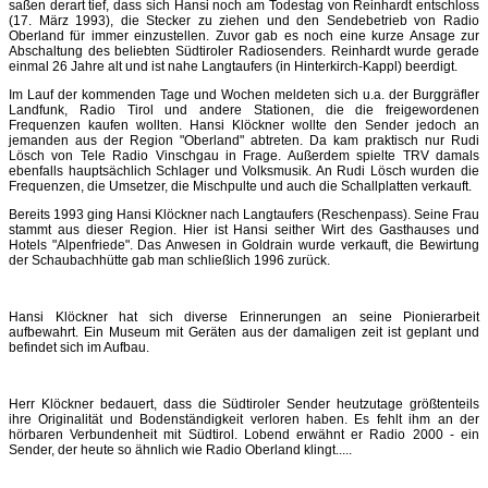
saßen derart tief, dass sich Hansi noch am Todestag von Reinhardt entschloss
(17. März 1993), die Stecker zu ziehen und den Sendebetrieb von Radio
Oberland für immer einzustellen. Zuvor gab es noch eine kurze Ansage zur
Abschaltung des beliebten Südtiroler Radiosenders. Reinhardt wurde gerade
einmal 26 Jahre alt und ist nahe Langtaufers (in Hinterkirch-Kappl) beerdigt.
Im Lauf der kommenden Tage und Wochen meldeten sich u.a. der Burggräfler
Landfunk, Radio Tirol und andere Stationen, die die freigewordenen
Frequenzen kaufen wollten. Hansi Klöckner wollte den Sender jedoch an
jemanden aus der Region "Oberland" abtreten. Da kam praktisch nur Rudi
Lösch von Tele Radio Vinschgau in Frage. Außerdem spielte TRV damals
ebenfalls hauptsächlich Schlager und Volksmusik. An Rudi Lösch wurden die
Frequenzen, die Umsetzer, die Mischpulte und auch die Schallplatten verkauft.
Bereits 1993 ging Hansi Klöckner nach Langtaufers (Reschenpass). Seine Frau
stammt aus dieser Region. Hier ist Hansi seither Wirt des Gasthauses und
Hotels "Alpenfriede". Das Anwesen in Goldrain wurde verkauft, die Bewirtung
der Schaubachhütte gab man schließlich 1996 zurück.
Hansi Klöckner hat sich diverse Erinnerungen an seine Pionierarbeit
aufbewahrt. Ein Museum mit Geräten aus der damaligen zeit ist geplant und
befindet sich im Aufbau.
Herr Klöckner bedauert, dass die Südtiroler Sender heutzutage größtenteils
ihre Originalität und Bodenständigkeit verloren haben. Es fehlt ihm an der
hörbaren Verbundenheit mit Südtirol. Lobend erwähnt er Radio 2000 - ein
Sender, der heute so ähnlich wie Radio Oberland klingt.....