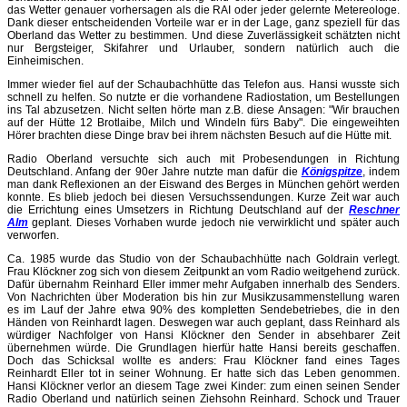
das Wetter genauer vorhersagen als die RAI oder jeder gelernte Metereologe.
Dank dieser entscheidenden Vorteile war er in der Lage, ganz speziell für das
Oberland das Wetter zu bestimmen. Und diese Zuverlässigkeit schätzten nicht
nur Bergsteiger, Skifahrer und Urlauber, sondern natürlich auch die
Einheimischen.
Immer wieder fiel auf der Schaubachhütte das Telefon aus. Hansi wusste sich
schnell zu helfen. So nutzte er die vorhandene Radiostation, um Bestellungen
ins Tal abzusetzen. Nicht selten hörte man z.B. diese Ansagen: "Wir brauchen
auf der Hütte 12 Brotlaibe, Milch und Windeln fürs Baby". Die eingeweihten
Hörer brachten diese Dinge brav bei ihrem nächsten Besuch auf die Hütte mit.
Radio Oberland versuchte sich auch mit Probesendungen in Richtung
Deutschland. Anfang der 90er Jahre nutzte man dafür die
Königspitze
, indem
man dank Reflexionen an der Eiswand des Berges in München gehört werden
konnte. Es blieb jedoch bei diesen Versuchssendungen. Kurze Zeit war auch
die Errichtung eines Umsetzers in Richtung Deutschland auf der
Reschner
Alm
geplant. Dieses Vorhaben wurde jedoch nie verwirklicht und später auch
verworfen.
Ca. 1985 wurde das Studio von der Schaubachhütte nach Goldrain verlegt.
Frau Klöckner zog sich von diesem Zeitpunkt an vom Radio weitgehend zurück.
Dafür übernahm Reinhard Eller immer mehr Aufgaben innerhalb des Senders.
Von Nachrichten über Moderation bis hin zur Musikzusammenstellung waren
es im Lauf der Jahre etwa 90% des kompletten Sendebetriebes, die in den
Händen von Reinhardt lagen. Deswegen war auch geplant, dass Reinhard als
würdiger Nachfolger von Hansi Klöckner den Sender in absehbarer Zeit
übernehmen würde. Die Grundlagen hierfür hatte Hansi bereits geschaffen.
Doch das Schicksal wollte es anders: Frau Klöckner fand eines Tages
Reinhardt Eller tot in seiner Wohnung. Er hatte sich das Leben genommen.
Hansi Klöckner verlor an diesem Tage zwei Kinder: zum einen seinen Sender
Radio Oberland und natürlich seinen Ziehsohn Reinhard. Schock und Trauer