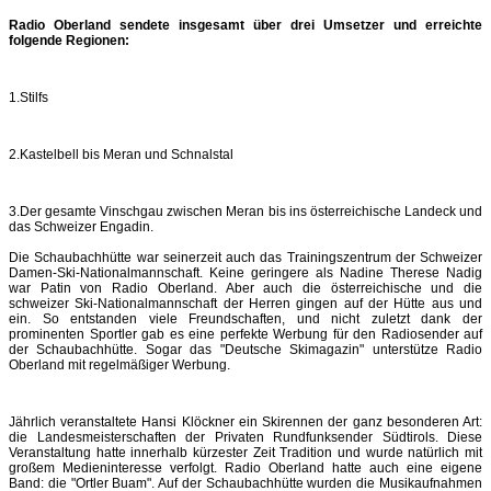
Radio Oberland sendete insgesamt über drei Umsetzer und erreichte
folgende Regionen:
1.Stilfs
2.Kastelbell bis Meran und Schnalstal
3.Der gesamte Vinschgau zwischen Meran bis ins österreichische Landeck und
das Schweizer Engadin.
Die Schaubachhütte war seinerzeit auch das Trainingszentrum der Schweizer
Damen-Ski-Nationalmannschaft. Keine geringere als Nadine Therese Nadig
war Patin von Radio Oberland. Aber auch die österreichische und die
schweizer Ski-Nationalmannschaft der Herren gingen auf der Hütte aus und
ein. So entstanden viele Freundschaften, und nicht zuletzt dank der
prominenten Sportler gab es eine perfekte Werbung für den Radiosender auf
der Schaubachhütte. Sogar das "Deutsche Skimagazin" unterstütze Radio
Oberland mit regelmäßiger Werbung.
Jährlich veranstaltete Hansi Klöckner ein Skirennen der ganz besonderen Art:
die Landesmeisterschaften der Privaten Rundfunksender Südtirols. Diese
Veranstaltung hatte innerhalb kürzester Zeit Tradition und wurde natürlich mit
großem Medieninteresse verfolgt. Radio Oberland hatte auch eine eigene
Band: die "Ortler Buam". Auf der Schaubachhütte wurden die Musikaufnahmen