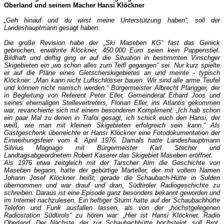
Oberland und seinem Macher Hansi Klöckner
„Geh hinauf und du wirst meine Unterstützung haben“, soll der
Landeshauptmann gesagt haben.
Die große Revision habe
der „Ski Maseben KG“ fast das Genick
gebrochen, erwähnte Klöckner, 450.000 Euro seien kein Pappenstiel.
Bildhaft und deftig ging er auf die Situation in bestimmten Vinschger
Skigebieten ein „wo schon alles zum Teifl gegangen“ sei. Nur kurz spielte
er auf die Pläne eines Gletscherskigebietes an und meinte - typisch
Klöckner: „Man kann nicht Luftschlösser bauen. Wir sind alle arme Teufel
und können nicht narrisch werden.“ Bürgermeister Albrecht Plangger, der
in Begleitung von Referent Peter Eller, Gemeinderat Erhard Joos und
seines ehemaligen Stellevertreters, Florian Eller, ins Atlantis gekommen
war, revanchierte sich mit einem besonderen Kompliment: „Ich hab schon
ein paar Mal zu denen in ­Trafoi gesagt, ich schick euch den Hansi, der
weiß, wie man mit kleinen Skigebieten erfolgreich sein kann.“ Als
Gastgeschenk überreichte er Hansi Klöckner eine Fotodokumentation der
Einweihungsfeier vom 4. April 1976. Damals hatte Landeshauptmann
Silvius Magnago mit Bürgermeister Karl Stecher und
Landtagsabgeordnetem Robert Kaserer das Skigebiet Maseben eröffnet.
Als 1976 etwa zeitgleich mit der Tarscher Alm die Geschichte von
Maseben begann, hatte der gebürtige Marteller, der mit vollem Namen
Johann Josef Klöckner heißt, gerade die Schaubach-Hütte in Sulden
übernommen und war drauf und dran, Südtiroler Radiogeschichte zu
schreiben. Daraus ist eine Episode ganz besonders bekannt geworden und
im Internet nachzulesen. Ein heftiger Sturm hatte auf der Schaubachhütte
Telefon und Funk ausfallen lassen, als von der „höchstgelegenen
Radiostation Südtirols“ zu hören war: „Hier ist Hansi Klöckner, Radio
Oberland. Der Nächste, der zur Schaubachhütte hochsteigt, soll Brot,