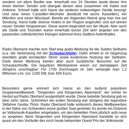
sondern vor allem Bastler war. Innerhalb von 24 Stunden baute dieser ihm
einen kleinen Sender und übergab diesen stolz zusammen mit Kabel und
Antenne. Schnell hatte sich Hansi die weiteren notwendigen Geräte besorgt.
Und zwar einen Cassetten-Wechsler (bestückt mit sechs Kassetten), ein
Mikrofon und einen Mischpult. Bereits am folgenden Abend ging man live auf
Sendung. Hansi hatte diverse Hotels in der Region angerufen und auf seinen
neuen Sender hingewiesen. Diese waren begeistert von der Musik. Aber auch
die Gäste und Touristen waren innerhalb kurzer Zeit sehr angetan von den
passenden volkstümlichen Klängen während ihres Südtirol-Aufenthaltes.
Radio Oberland machte vom Start weg gratis Werbung für die Sulden Seilbahn
(u.a. die Verbindung mit der
Schaubachhütte
). Dafür erhielt er im Gegenzug
ebenfalls gratis konstanten Strom sowie kostenlose Nutzung der Seilbahn.
Dank dieser Werbung kamen aber auch zusätzliche Besucher auf die
Schaubachhütte. Die regulären Werbepreise waren zur damalgigen Zeit
übrigens unschlagbar: Für 1700 Durchsagen im Jahr verlangte man 1,2
Millionen Lire. (ca. 1200 DM, bzw. 600 Euro).
Besonders gerne erinnert sich Hansi an den äußerst populären
Gruppenwettbewerb: "Singendes und Klingendes Alpenland", der immer im
Herbst auf Radio Oberland ausgestrahlt wurde. Diese beliebte Sendung gab es
über zehn Jahre. Schirmherr der ersten Sendung war übrigens der legendäre
Skifahrer Gustav Thöni. Radio Oberland hatte anlässlich dieses Wettbewerbes
in der Nähe von Schlanders einen großen Saal gemietet. Es wurde ein Dutzend
an Volksmusik-Kapellen eingeladen, um den beliebten Preis jährlich aufs neue
zu vergeben. Beim Singenden und Klingenden Alpenland handelte es sich
quasi um den Vorläufer des noch heute bekannten Grand Prix der Volksmusik.