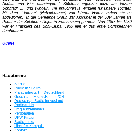
Nudeln und Eier mitbringen…“ Klöckner ergänzte dazu am letzten
Sonntag: „… und Windeln. Wir brauchten ja Windeln für unsere Tochter.
Mit dem ‚Flotterer‘ ­(Hubschrauber) von Pfarrer Hurton haben sie es
abgeworfen.“ In der Gemeinde Graun war Klöckner in der 50er Jahren als
Pächter der Schihütte Rojen in Erscheinung getreten. Von 1957 bis 1959
war er Präsident des Schi-Clubs. 1960 ließ er das erste Dorfskirennen
durch­führen.
Quelle
Hauptmenü
Startseite
Radio in Südtirol
Privatradiostart in Deutschland
Geschichte Elsass/Belgien/CH
Deutschspr. Radio im Ausland
Radioarchiv
Frequenzbummler
Personalien
UKW-Piraten
Radio-Links
Über FM Kompakt
Kontakt