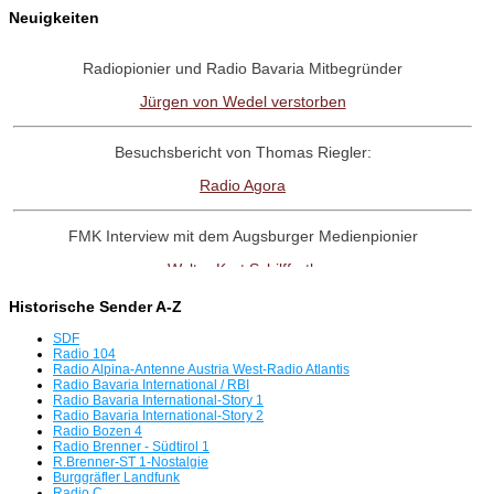
Neuigkeiten
Radiopionier und Radio Bavaria Mitbegründer
Jürgen von Wedel verstorben
Besuchsbericht von Thomas Riegler:
Radio Agora
FMK Interview mit dem Augsburger Medienpionier
Walter Kurt Schilffarth
Historische Sender A-Z
RadioNostalige-Linktipp:
SDF
Antenne Austria Memorial Fanpage
Radio 104
Radio Alpina-Antenne Austria West-Radio Atlantis
Radio Bavaria International / RBI
Radio Bavaria International-Story 1
Interview mit dem Radio UNO-Pionier
Radio Bavaria International-Story 2
Radio Bozen 4
Willi Weber
Radio Brenner - Südtirol 1
R.Brenner-ST 1-Nostalgie
Burggräfler Landfunk
Tag der offenen Tür in Freimann
Radio C