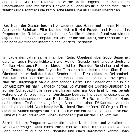
angefertigt. Als Produktionsraum wurde dafür eigens der Schlafraum
umgewandelt und mit vielen Decken als Schallschutz ausgepolstert. Nicht
zuletzt wurde sonntags die katholische Messe live aus Sulden übertragen.
Das Team der Station bestand vorwiegend aus Hansi und dessen Ehefrau.
Aber auch Reinhard Eller brachte sich mit viel Freude und Herzblut ins
Programm ein. Reinhard wuchs bei der Familie Klöckner auf und war wie der
eigene Sohn für das Ehepaar. Mit viel Freude sah Hansi, wie Reinhard nach
und nach die Arbeiten innerhalb des Senders übernahm.
Im Laufe der Jahre zählte man bei Radio Oberland über 2000 Besucher,
darunter auch Persönlichkeiten wie Heiner Geissler und andere deutsche
Politiker. Aber auch Reinhold Messner ist kein Fremder. So sind er und Hansi
gute Freunde. Sogar das Bayrische Fernsehen berichtete einmal über Radio
Oberland und verhalf damit dem Sender auch in Deutschland zu Bekanntheit.
Man war damals der höchstgelegene Sender Europas. Bis heute unvergessen
sind die Durchsagen an die anreisenden Gäste. Der Sender war bis in die
Schweiz bzw. bis nach Landeck hörbar. So wurden die Südtirol-Urlauber, die
auf der Schaubachhütte reserviert hatten oder ins Oberland fuhren, bereits
während der Anreise mit einer Durchsage begrüßt. Interessanterweise gab es
auch Fernsehsendungen von Radio Oberland. Ein Schmied (!) hatte Hansi
dafür einen TV-Sender angefertigt. Man hatte eine TV-Kamera, vielmehr
brauchte man nicht. Noch heute besitzt Hansi Klöckner über 100 Original-Filme,
die er für Sulden ausgestrahlt hat. Täglich wurde ein Streifen gesendet, so etwa
Filme wie "Der Förster vom Silberwald" oder "Spiel mir das Lied vom Tod.
Sehr beliebt im Programm waren die lokalen Nachrichten und vor allem die
Wettervorhersage. Dank eines Blicks von weit über 100 Kilometer von der
Schaubachhütte aus, seiner Erfahrung und eines Barometers, konnte Hansi