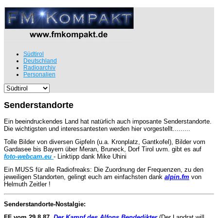
Südtirol
Deutschland
Radioarchiv
Personalien
Senderstandorte
Ein beeindruckendes Land hat natürlich auch imposante Senderstandorte.
Die wichtigsten und interessantesten werden hier vorgestellt.........
Tolle Bilder von diversen Gipfeln (u.a. Kronplatz, Gantkofel), Bilder vom
Gardasee bis Bayern über Meran, Bruneck, Dorf Tirol uvm. gibt es auf
foto-webcam.eu
- Linktipp dank Mike Uhini
Ein MUSS für alle Radiofreaks: Die Zuordnung der Frequenzen, zu den
jeweiligen Standorten, gelingt euch am einfachsten dank
alpin.fm
von
Helmuth Zeitler !
Senderstandorte-Nostalgie:
FF vom 29.8.87
Der Kampf des Alfons Bendedikter
(Der Landrat will