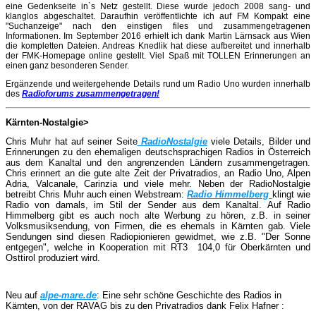
eine Gedenkseite in`s Netz gestellt. Diese wurde jedoch 2008 sang- und
klanglos abgeschaltet. Daraufhin veröffentlichte ich auf FM Kompakt eine
"Suchanzeige" nach den einstigen files und zusammengetragenen
Informationen. Im September 2016 erhielt ich dank Martin Lärnsack aus Wien
die kompletten Dateien. Andreas Knedlik hat diese aufbereitet und innerhalb
der FMK-Homepage online gestellt. Viel Spaß mit TOLLEN Erinnerungen an
einen ganz besonderen Sender.
Ergänzende und weitergehende Details rund um Radio Uno wurden innerhalb
des
Radioforums zusammengetragen!
Kärnten-Nostalgie>
Chris Muhr hat auf seiner Seite
RadioNostalgie
viele Details, Bilder und
Erinnerungen zu den ehemaligen deutschsprachigen Radios in Österreich
aus dem Kanaltal und den angrenzenden Ländern zusammengetragen.
Chris erinnert an die gute alte Zeit der Privatradios, an Radio Uno, Alpen
Adria, Valcanale, Carinzia und viele mehr. Neben der RadioNostalgie
betreibt Chris Muhr auch einen Webstream:
Radio Himmelberg
klingt wie
Radio von damals, im Stil der Sender aus dem Kanaltal. Auf Radio
Himmelberg gibt es auch noch alte Werbung zu hören, z.B. in seiner
Volksmusiksendung, von Firmen, die es ehemals in Kärnten gab. Viele
Sendungen sind diesen Radiopionieren gewidmet, wie z.B. "Der Sonne
entgegen", welche in Kooperation mit RT3 104,0 für Oberkärnten und
Osttirol produziert wird.
Neu auf
alpe-mare.de
: Eine sehr schöne Geschichte des Radios in
Kärnten, von der RAVAG bis zu den Privatradios dank Felix Hafner :