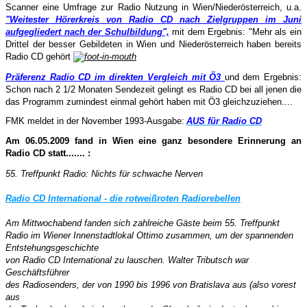
Scanner eine Umfrage zur Radio Nutzung in Wien/Niederösterreich, u.a.
"Weitester Hörerkreis von Radio CD nach Zielgruppen im Juni
aufgegliedert nach der Schulbildung",
mit dem Ergebnis: "Mehr als ein
Drittel der besser Gebildeten in Wien und Niederösterreich haben bereits
Radio CD gehört
Präferenz Radio CD im direkten Vergleich mit Ö3
und dem Ergebnis:
Schon nach 2 1/2 Monaten Sendezeit gelingt es Radio CD bei all jenen die
das Programm zumindest einmal gehört haben mit Ö3 gleichzuziehen....
FMK meldet in der November 1993-Ausgabe:
AUS für Radio CD
Am 06.05.2009 fand in Wien eine ganz besondere Erinnerung an
Radio CD statt....... :
55. Treffpunkt Radio: Nichts für schwache Nerven
Radio CD International - die rotweißroten Radiorebellen
Am Mittwochabend fanden sich zahlreiche Gäste beim 55. Treffpunkt
Radio im Wiener Innenstadtlokal Ottimo zusammen, um der spannenden
Entstehungsgeschichte
von Radio CD International zu lauschen. Walter Tributsch war
Geschäftsführer
des Radiosenders, der von 1990 bis 1996 von Bratislava aus (also vorest
aus