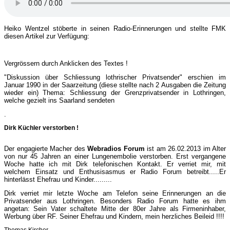
Heiko Wentzel stöberte in seinen Radio-Erinnerungen und stellte FMK
diesen Artikel zur Verfügung:
Vergrössern durch Anklicken des Textes !
"Diskussion über Schliessung lothrischer Privatsender" ers
chien im
Januar 1990 in der Saarzeitung (diese stellte nach 2 Ausgaben die Zeitung
wieder ein) Thema: Schliessung der Grenzprivatsender in Lothringen,
welche gezielt ins Saarland sendeten
.
Dirk Küchler verstorben !
Der engagierte Macher des
Webradios Forum
ist am 26.02.2013 im Alter
von nur 4
5
Jahren an einer Lungenembolie verstorben. Erst vergangene
Woche hatte ich mit Dirk telefonischen Kontakt. Er verriet mir, mit
welchem E
insatz und Enthusisasmus er Radio Forum betreibt.....Er
hinterlässt Ehefrau und Kinder.........
Dirk verriet mir letzte Woche am Telefon seine Erinnerungen an die
Privatsender aus Lothringen. Besonders Radio Forum hatte es ihm
angetan: Sein Vater schaltete Mitte der 80er Jahre als Firmeninhaber,
Werbung über RF
. Seiner Ehefrau und Kindern
, mein herzliches Beileid
!!!!
Thomas Kircher