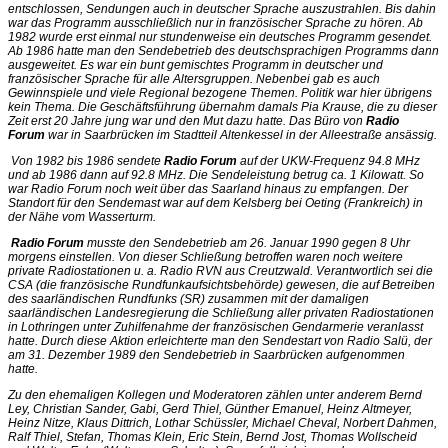
entschlossen, Sendungen auch in deutscher Sprache auszustrahlen. Bis dahin
war das Programm ausschließlich nur in französischer Sprache zu hören. Ab
1982 wurde erst einmal nur stundenweise ein deutsches Programm gesendet.
Ab 1986 hatte man den Sendebetrieb des deutschsprachigen Programms dann
ausgeweitet. Es war ein bunt gemischtes Programm in deutscher und
französischer Sprache für alle Altersgruppen. Nebenbei gab es auch
Gewinnspiele und viele Regional bezogene Themen. Politik war hier übrigens
kein Thema. Die Geschäftsführung übernahm damals Pia Krause, die zu dieser
Zeit erst 20 Jahre jung war und den Mut dazu hatte. Das Büro von
Radio
Forum
war in Saarbrücken im Stadtteil Altenkessel in der Alleestraße ansässig.
Von 1982 bis 1986 sendete
Radio Forum
auf der UKW-Frequenz 94.8 MHz
und ab 1986 dann auf 92.8 MHz. Die Sendeleistung betrug ca. 1 Kilowatt. So
war Radio Forum noch weit über das Saarland hinaus zu empfangen. Der
Standort für den Sendemast war auf dem Kelsberg bei Oeting (Frankreich) in
der Nähe vom Wasserturm.
Radio Forum
musste den Sendebetrieb am 26. Januar 1990 gegen 8 Uhr
morgens einstellen. Von dieser Schließung betroffen waren noch weitere
private Radiostationen u. a. Radio RVN aus Creutzwald. Verantwortlich sei die
CSA (die französische Rundfunkaufsichtsbehörde) gewesen, die auf Betreiben
des saarländischen Rundfunks (SR) zusammen mit der damaligen
saarländischen Landesregierung die Schließung aller privaten Radiostationen
in Lothringen unter Zuhilfenahme der französischen Gendarmerie veranlasst
hatte. Durch diese Aktion erleichterte man den Sendestart von Radio Salü, der
am 31. Dezember 1989 den Sendebetrieb in Saarbrücken aufgenommen
hatte.
Zu den ehemaligen Kollegen und Moderatoren zählen unter anderem Bernd
Ley, Christian Sander, Gabi, Gerd Thiel, Günther Emanuel, Heinz Altmeyer,
Heinz Nitze, Klaus Dittrich, Lothar Schüssler, Michael Cheval, Norbert Dahmen,
Ralf Thiel, Stefan, Thomas Klein, Eric Stein, Bernd Jost, Thomas Wollscheid