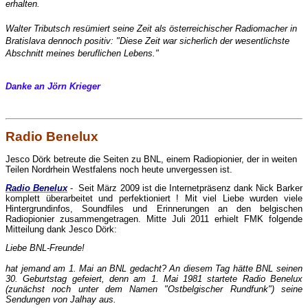
erhalten.
Walter Tributsch resümiert seine Zeit als österreichischer Radiomacher in
Bratislava dennoch positiv: "Diese Zeit war sicherlich der wesentlichste
Abschnitt meines beruflichen Lebens."
Danke an Jörn Krieger
Radio Benelux
Jesco Dörk betreute die Seiten zu BNL, einem Radiopionier, der in weiten
Teilen Nordrhein Westfalens noch heute unvergessen ist.
Radio Benelux
- Seit März 2009 ist die Internetpräsenz dank Nick Barker
komplett überarbeitet und perfektioniert ! Mit viel Liebe wurden viele
Hintergrundinfos, Soundfiles und Erinnerungen an den belgischen
Radiopionier zusammengetragen. Mitte Juli 2011 erhielt FMK folgende
Mitteilung dank Jesco Dörk:
Liebe BNL-Freunde!
hat jemand am 1. Mai an BNL gedacht? An diesem Tag hätte BNL seinen
30. Geburtstag gefeiert, denn am 1. Mai 1981 startete Radio Benelux
(zunächst noch unter dem Namen "Ostbelgischer Rundfunk") seine
Sendungen von Jalhay aus.