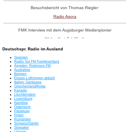
Besuchsbericht von Thomas Riegler:
Radio Agora
FMK Interview mit dem Augsburger Medienpionier
Walter Kurt Schilffarth
Deutschspr. Radio im Ausland
RadioNostalige-Linktipp:
Spanien
Antenne Austria Memorial Fanpage
Radio Sol FM Fuerteventura
Ägypten: Robinson FM
Australien
Belgien
Interview mit dem Radio UNO-Pionier
Elsass-Lothringen aktuell
Italien: Gardasee
Willi Weber
Griechenland/Kreta
Kanada
Liechtenstein
Tag der offenen Tür in Freimann
Luxemburg
Namibia
Servus beim BR
Österreich
Paraguay
Polen
Radio Bavaria International plant für 8.8.26 eine Rückkehr auf
Rumänien
Schweiz/Säntis
UKW
Slowakei
Ungarn