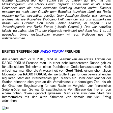
Günther Emanuel legt nun schon seit 35 Jahren auf und hat das
Musikprogramm von Radio Forum geprägt, schon weil er als erster
Deutscher dort die erste deutsche Sendung machen durfte. Damals
mussten wir noch eine Gebühr dem Betreiber bezahlen damit wir Radio
machen durften wesentlich geprägt. Sein damaliger Mentor war niemand
anderes als die Koryphäe Wolfgang Hellmann der auf uns aufmerksam
wurde weil Günther sich einen Fehler erlaubte, er sagen " Die
Jahreshitparade von Radio Forum ( Media Controll ). Das war natürlich
falsch. wir haben den Titel der Hitparade verändert und dann fast 1 zu n1
gesendet. Umso erstaunlicher wurden wir von Kollegen des SR
wahrgenommen.
ERSTES TREFFEN DER
RADIO-FORUM
-FREUNDE
Am Abend, dem 27.11 2010, fand in Saarbrücken ein erstes Treffen der
RADIO-FORUM-Freunde statt. In einer sehr kompetenten Runde gab es
für alle sieben Teilnehmer einen fruchtbaren Gedankenaustausch. Hoch
erfreut war man über die Anwesenheit von
Gerd Thiel
, einem ehemaligen
Moderator bei
RADIO FORUM
, der wertvolle Tipps für den bevorstehenden
regulären Start des Internetradios gab. Manch ein Hörer oder Macher der
Station erinnerte sich gern an die Verhältnisse zur damaligen Zeit, als oft
der Grad der Begeisterung für das Radio im Vergleich zur finanziellen
Seite größer war. So war für saarländische Verhältnisse das Treffen von
einem hohen Niveau geprägt gewesen. Man kann also dem Start des
Internetradios mit den alten Stimmen von damals nur viel Erfolg
wünschen.