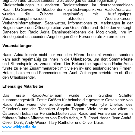
Signation des Urlaubssenders. Seit 1980 gab es auch regelmäßig
Direktschaltungen zu anderen Radiostationen im deutschsprachigen
Raum. Da Service für Urlauber der klare Schwerpunkt von Radio Adria war,
wurden die Zuhörer regelmäßig mit Ausflugstipps,
Veranstaltungshinweisen, aktuellen Wechselkursen,
Verkehrsinformationen, Segelwetter, Informationen zu Markttagen in der
Region sowie den Öffnungszeiten von Geschäften und Behörden versorgt.
Daneben bot Radio Adria Daheimgebliebenen die Möglichkeit, ihre im
Sendegebiet urlaubenden Angehörigen über Personenrufe zu erreichen.
Veranstaltungen
Radio Adria konnte nicht nur von den Hörern besucht werden, sondern
kam auch regelmäßig zu ihnen in die Urlaubsorte, um dort Sommerfeste
und Strandspiele zu veranstalten. Der Bekanntheitsgrad von Radio Adria
führte zu einer Zusammenarbeit mit vielen in- und ausländischen Firmen,
Hotels, Lokalen und Pannendiensten. Auch Zeitungen berichteten oft über
den Urlaubssender.
Ehemalige Mitarbeiter
Das erste Radio-Adria-Team wurde von Günther Schifter
zusammengestellt. Feste Größen für beinahe die gesamte Geschichte von
Radio Adria waren die Sendeleiterin Brigitte Fritz (die Ehefrau des
Gründers) und der Techniker Angelo Tognon. Viele heute vor allem in
Österreich bekannte Persönlichkeiten aus Radio und Fernsehen waren in
früheren Jahren Mitarbeiter von Radio Adria, z.B. Josef Hader, Jean André,
Oliver Dunk, Andy Woerz, Hary Raithofer und Oliver Baier.
www.wikipedia.de