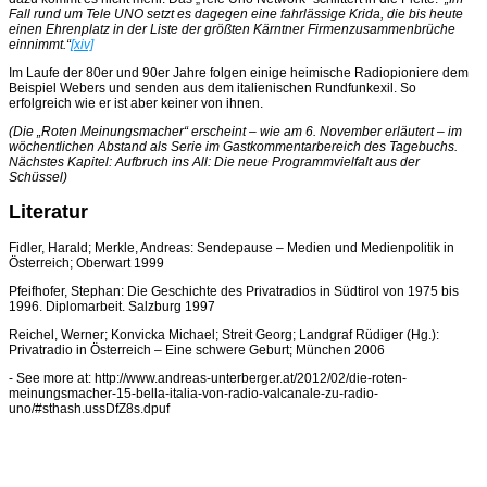
Fall rund um Tele UNO setzt es dagegen eine fahrlässige Krida, die bis heute
einen Ehrenplatz in der Liste der größten Kärntner Firmenzusammenbrüche
einnimmt.“
[xiv]
Im Laufe der 80er und 90er Jahre folgen einige heimische Radiopioniere dem
Beispiel Webers und senden aus dem italienischen Rundfunkexil. So
erfolgreich wie er ist aber keiner von ihnen.
(Die „Roten Meinungsmacher“ erscheint – wie am 6. November erläutert – im
wöchentlichen Abstand als Serie im Gastkommentarbereich des Tagebuchs.
Nächstes Kapitel: Aufbruch ins All: Die neue Programmvielfalt aus der
Schüssel)
Literatur
Fidler, Harald; Merkle, Andreas: Sendepause – Medien und Medienpolitik in
Österreich; Oberwart 1999
Pfeifhofer, Stephan: Die Geschichte des Privatradios in Südtirol von 1975 bis
1996. Diplomarbeit. Salzburg 1997
Reichel, Werner; Konvicka Michael; Streit Georg; Landgraf Rüdiger (Hg.):
Privatradio in Österreich – Eine schwere Geburt; München 2006
- See more at: http://www.andreas-unterberger.at/2012/02/die-roten-
meinungsmacher-15-bella-italia-von-radio-valcanale-zu-radio-
uno/#sthash.ussDfZ8s.dpuf