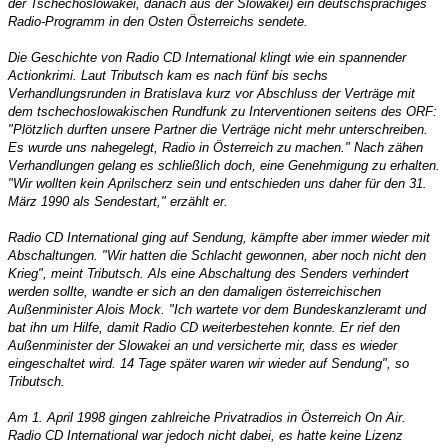
der Tschechoslowakei, danach aus der Slowakei) ein deutschsprachiges
Radio-Programm in den Osten Österreichs sendete.
Die Geschichte von Radio CD International klingt wie ein spannender
Actionkrimi. Laut Tributsch kam es nach fünf bis sechs
Verhandlungsrunden in Bratislava kurz vor Abschluss der Verträge mit
dem tschechoslowakischen Rundfunk zu Interventionen seitens des ORF:
"Plötzlich durften unsere Partner die Verträge nicht mehr unterschreiben.
Es wurde uns nahegelegt, Radio in Österreich zu machen." Nach zähen
Verhandlungen gelang es schließlich doch, eine Genehmigung zu erhalten.
"Wir wollten kein Aprilscherz sein und entschieden uns daher für den 31.
März 1990 als Sendestart," erzählt er.
Radio CD International ging auf Sendung, kämpfte aber immer wieder mit
Abschaltungen. "Wir hatten die Schlacht gewonnen, aber noch nicht den
Krieg", meint Tributsch. Als eine Abschaltung des Senders verhindert
werden sollte, wandte er sich an den damaligen österreichischen
Außenminister Alois Mock. "Ich wartete vor dem Bundeskanzleramt und
bat ihn um Hilfe, damit Radio CD weiterbestehen konnte. Er rief den
Außenminister der Slowakei an und versicherte mir, dass es wieder
eingeschaltet wird. 14 Tage später waren wir wieder auf Sendung", so
Tributsch.
Am 1. April 1998 gingen zahlreiche Privatradios in Österreich On Air.
Radio CD International war jedoch nicht dabei, es hatte keine Lizenz