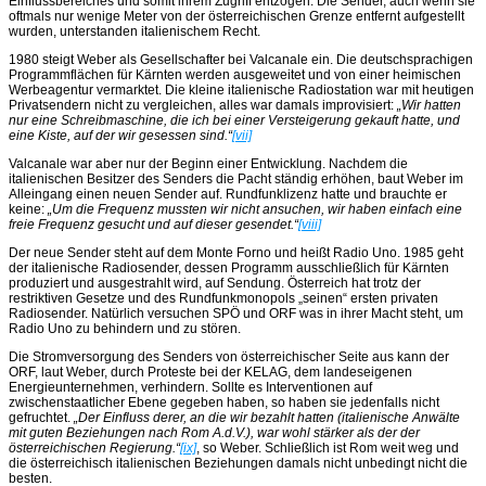
Einflussbereiches und somit ihrem Zugriff entzogen. Die Sender, auch wenn sie
oftmals nur wenige Meter von der österreichischen Grenze entfernt aufgestellt
wurden, unterstanden italienischem Recht.
1980 steigt Weber als Gesellschafter bei Valcanale ein. Die deutschsprachigen
Programmflächen für Kärnten werden ausgeweitet und von einer heimischen
Werbeagentur vermarktet. Die kleine italienische Radiostation war mit heutigen
Privatsendern nicht zu vergleichen, alles war damals improvisiert:
„Wir hatten
nur eine Schreibmaschine, die ich bei einer Versteigerung gekauft hatte, und
eine Kiste, auf der wir gesessen sind.“
[vii]
Valcanale war aber nur der Beginn einer Entwicklung. Nachdem die
italienischen Besitzer des Senders die Pacht ständig erhöhen, baut Weber im
Alleingang einen neuen Sender auf. Rundfunklizenz hatte und brauchte er
keine:
„Um die Frequenz mussten wir nicht ansuchen, wir haben einfach eine
freie Frequenz gesucht und auf dieser gesendet.“
[viii]
Der neue Sender steht auf dem Monte Forno und heißt Radio Uno. 1985 geht
der italienische Radiosender, dessen Programm ausschließlich für Kärnten
produziert und ausgestrahlt wird, auf Sendung. Österreich hat trotz der
restriktiven Gesetze und des Rundfunkmonopols „seinen“ ersten privaten
Radiosender. Natürlich versuchen SPÖ und ORF was in ihrer Macht steht, um
Radio Uno zu behindern und zu stören.
Die Stromversorgung des Senders von österreichischer Seite aus kann der
ORF, laut Weber, durch Proteste bei der KELAG, dem landeseigenen
Energieunternehmen, verhindern. Sollte es Interventionen auf
zwischenstaatlicher Ebene gegeben haben, so haben sie jedenfalls nicht
gefruchtet.
„Der Einfluss derer, an die wir bezahlt hatten (italienische Anwälte
mit guten Beziehungen nach Rom A.d.V.), war wohl stärker als der der
österreichischen Regierung.“
[ix]
, so Weber. Schließlich ist Rom weit weg und
die österreichisch italienischen Beziehungen damals nicht unbedingt nicht die
besten.