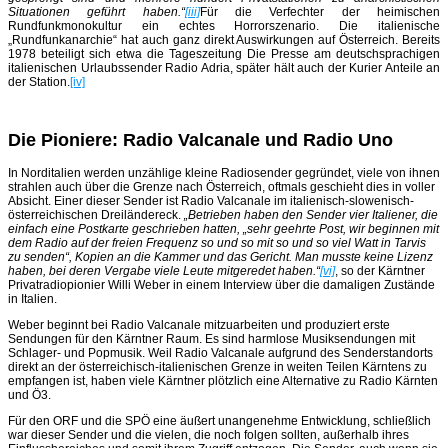
Situationen geführt haben.“
[iii]
Für die Verfechter der heimischen
Rundfunkmonokultur ein echtes Horrorszenario. Die italienische
„Rundfunkanarchie“ hat auch ganz direkt Auswirkungen auf Österreich. Bereits
1978 beteiligt sich etwa die Tageszeitung Die Presse am deutschsprachigen
italienischen Urlaubssender Radio Adria, später hält auch der Kurier Anteile an
der Station.
[iv]
Die Pioniere: Radio Valcanale und Radio Uno
In Norditalien werden unzählige kleine Radiosender gegründet, viele von ihnen
strahlen auch über die Grenze nach Österreich, oftmals geschieht dies in voller
Absicht. Einer dieser Sender ist Radio Valcanale im italienisch-slowenisch-
österreichischen Dreiländereck.
„Betrieben haben den Sender vier Italiener, die
einfach eine Postkarte geschrieben hatten, „sehr geehrte Post, wir beginnen mit
dem Radio auf der freien Frequenz so und so mit so und so viel Watt in Tarvis
zu senden“, Kopien an die Kammer und das Gericht. Man musste keine Lizenz
haben, bei deren Vergabe viele Leute mitgeredet haben.“
[vi]
, so der Kärntner
Privatradiopionier Willi Weber in einem Interview über die damaligen Zustände
in Italien.
Weber beginnt bei Radio Valcanale mitzuarbeiten und produziert erste
Sendungen für den Kärntner Raum. Es sind harmlose Musiksendungen mit
Schlager- und Popmusik. Weil Radio Valcanale aufgrund des Senderstandorts
direkt an der österreichisch-italienischen Grenze in weiten Teilen Kärntens zu
empfangen ist, haben viele Kärntner plötzlich eine Alternative zu Radio Kärnten
und Ö3.
Für den ORF und die SPÖ eine äußert unangenehme Entwicklung, schließlich
war dieser Sender und die vielen, die noch folgen sollten, außerhalb ihres