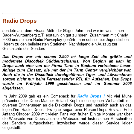
Radio Drops
sendete aus dem Elsass Mitte der 80iger Jahre und war im westlichen
Baden-Württemberg z.T. erstaunlich gut zu hören. Z
usammen mit Charly
2000 und seinem Radio Powerplay gehörte man schnell bei Jugendlichen
Hörern zu den beliebtesten Stationen.
Nachfolgend ein Auszug zur
Geschichte des Senders:
Das Drops war mit seinen 2.500 m² lange Zeit die größte und
modernste Discothek Süddeutschlands. Von Beginn an kam im
Drops auch eine von der Firma Tarm in Bochum vertriebene Laser-
Anlage zum Einsatz, die mit der im Tarm Center
vergleichbar war.
Auch die in der Discothek durchgeführten Tiger- und Löwenshows
sorgen nicht nur beim Fernsehsender RTL
für Aufsehen.
Das Drops
wurde im Frühjahr 1999 geschlossen und im Sommer 2006
abgerissen
.
Im Jahr 2009 gab es ein Comeback für
Radio Drops !
Mit viel Mühe
präsentiert der Drops-Macher Roland Kopf einen eigenen Webauftritt mit
diversen Erinnerungen an die Diskothek Drops und natürlich auch an das
legendäre Radio Drops. Es gab sogar eine Riesen-Drops-Revival Fete
Anfang Oktober 2009 mit vielen Fans von früher. Einige Monate war über
die Webseite von Drops auch ein Webradio mit historischen Mitschnitten
des Senders aufgeschaltet. Inzwischen wurde dieser Service leider
eingestellt.