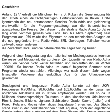
Geschichte
Anfang 1977 erhielt die Münchner Firma B. Kukan die Genehmigung für
den etrieb eines deutschsprachigen Hörfunksenders in Italien. Erste
igentümerin des neu entstandenen Senders Radio Adria und gleichzeitig
erantwortlich für die Programmgestaltung war die österreichische
ageszeitung Die Presse. Seit diesem Jahr strahlte Radio Adria 15 Jahre
lang eden Sommer (jeweils von Ende Juni bis Mitte September) sein
Programm aus. 979 wurde das Eigentum an den technischen Anlagen an
die neu gegründete irma Radio Adria SRL übertragen. Teilhaber waren
zeitweilig unter anderem
die Zeitschrift Hörzu und die österreichische Tageszeitung Kurier.
Aufgrund einer Neugestaltung des italienischen Mediengesetzes konnten
Die resse und Mediaprint, die zu dieser Zeit Eigentümer von Radio Adria
waren, en Sender nicht weiter betreiben und verkauften ihn im Winter
1990/91. So konnte Radio Adria im darauf folgenden Sommer sein
Programm wieder usstrahlen. Allerdings war nach diesem Jahr wegen
finanzieller Probleme das endgültige Aus für den Urlaubssender
gekommen.
Sendegebiet und -frequenzen Radio Adria konnte auf den UKW-
Frequenzen 6.700Mhz, 98.650Mhz und 101.650Mhz an der gesamten
nördlichen Adriaküste nd in Istrien empfangen werden und so ca. 3
Millionen deutschsprachiger Touristen in den klassischen Urlaubsorten
Rimini, Jesolo, Bibione, Lignano, Sabbiadoro, Grado, Caorle (Italien) und
Porec, Pula und Rovinj (ehemaliges Jugoslawien) erreichen. Das Studio
stand zwar in der norditalienischen Stadt Aquileia, doch der eigentliche
Sender befand sich zunächst auf dem Berg Piancavallo. Später mussten