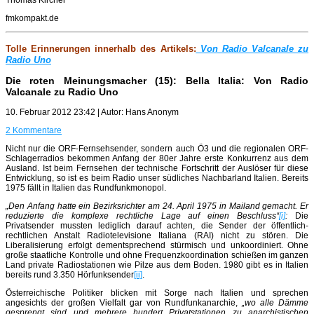
fmkompakt.de
Tolle Erinnerungen innerhalb des Artikels:
Von Radio Valcanale zu
Radio Uno
Die roten Meinungsmacher (15): Bella Italia: Von Radio
Valcanale zu Radio Uno
10. Februar 2012 23:42 | Autor: Hans Anonym
2 Kommentare
Nicht nur die ORF-Fernsehsender, sondern auch Ö3 und die regionalen ORF-
Schlagerradios bekommen Anfang der 80er Jahre erste Konkurrenz aus dem
Ausland. Ist beim Fernsehen der technische Fortschritt der Auslöser für diese
Entwicklung, so ist es beim Radio unser südliches Nachbarland Italien. Bereits
1975 fällt in Italien das Rundfunkmonopol.
„Den Anfang hatte ein Bezirksrichter am 24. April 1975 in Mailand gemacht. Er
reduzierte die komplexe rechtliche Lage auf einen Beschluss“
[i]
:
Die
Privatsender mussten lediglich darauf achten, die Sender der öffentlich-
rechtlichen Anstalt Radiotelevisione Italiana (RAI) nicht zu stören. Die
Liberalisierung erfolgt dementsprechend stürmisch und unkoordiniert. Ohne
große staatliche Kontrolle und ohne Frequenzkoordination schießen im ganzen
Land private Radiostationen wie Pilze aus dem Boden. 1980 gibt es in Italien
bereits rund 3.350 Hörfunksender
[ii]
.
Österreichische Politiker blicken mit Sorge nach Italien und sprechen
angesichts der großen Vielfalt gar von Rundfunkanarchie,
„wo alle Dämme
gesprengt sind und mehrere hundert Privatstationen zu anarchistischen