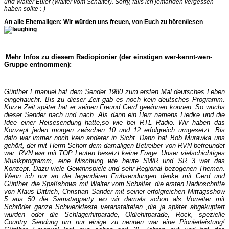
und Walter Euler (Walter vom Schalter). Sorry, falls ich jemanden vergessen
haben sollte :-)
An alle Ehemaligen: Wir würden uns freuen, von Euch zu hören/lesen
Mehr Infos zu diesem Radiopionier (der einstigen wer-kennt-wen-
Gruppe entnommen):
Günther Emanuel hat dem Sender 1980 zum ersten Mal deutsches Leben
eingehaucht. Bis zu dieser Zeit gab es noch kein deutsches Programm.
Kurze Zeit später hat er seinen Freund Gerd gewinnen können. So wuchs
dieser Sender nach und nach. Als dann ein Herr namens Liedke und die
Idee einer Reisesendung hatte,so wie bei RTL Radio. Wir haben das
Konzept jeden morgen zwischen 10 und 12 erfolgreich umgesetzt. Bis
dato war immer noch kein anderer in Sicht. Dann hat Bob Murawka uns
gehört, der mit Herrn Schorr dem damaligen Betreiber von RVN befreundet
war. RVN war mit TOP Leuten besetzt keine Frage. Unser vielschichtiges
Musikprogramm, eine Mischung wie heute SWR und SR 3 war das
Konzept. Dazu viele Gewinnspiele und sehr Regional bezogenen Themen.
Wenn ich nur an die legendären Frühsendungen denke mit Gerd und
Günther, die Spaßshows mit Walter vom Schalter, die ersten Radioschritte
von Klaus Dittrich, Christian Sander mit seiner erfolgreichen Mittagsshow
5 aus 50 die Samstagparty wo wir damals schon als Vorreiter mit
Schröder ganze Schwenkfeste veranstalteten ,die ja später abgekupfert
wurden oder die Schlagerhitparade, Oldiehitparade, Rock, spezielle
Country Sendung um nur einige zu nennen war eine Pionierleistung!