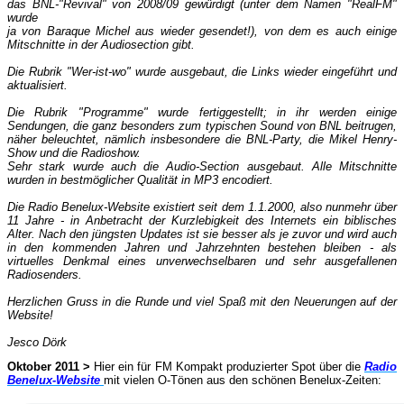
das BNL-"Revival" von 2008/09 gewürdigt (unter dem Namen "RealFM"
wurde
ja von Baraque Michel aus wieder gesendet!), von dem es auch einige
Mitschnitte in der Audiosection gibt.
Die Rubrik "Wer-ist-wo" wurde ausgebaut, die Links wieder eingeführt und
aktualisiert.
Die Rubrik "Programme" wurde fertiggestellt; in ihr werden einige
Sendungen, die ganz besonders zum typischen Sound von BNL beitrugen,
näher beleuchtet, nämlich insbesondere die BNL-Party, die Mikel Henry-
Show und die Radioshow.
Sehr stark wurde auch die Audio-Section ausgebaut. Alle Mitschnitte
wurden in bestmöglicher Qualität in MP3 encodiert.
Die Radio Benelux-Website existiert seit dem 1.1.2000, also nunmehr über
11 Jahre - in Anbetracht der Kurzlebigkeit des Internets ein biblisches
Alter. Nach den jüngsten Updates ist sie besser als je zuvor und wird auch
in den kommenden Jahren und Jahrzehnten bestehen bleiben - als
virtuelles Denkmal eines unverwechselbaren und sehr ausgefallenen
Radiosenders.
Herzlichen Gruss in die Runde und viel Spaß mit den Neuerungen auf der
Website!
Jesco Dörk
Oktober 2011 >
Hier ein für FM Kompakt produzierter Spot über die
Radio
Benelux-Website
mit vielen O-Tönen aus den schönen Benelux-Zeiten: