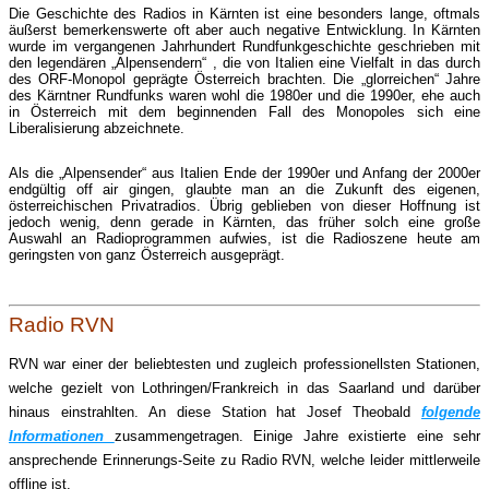
Die Geschichte des Radios in Kärnten ist eine besonders lange, oftmals
äußerst bemerkenswerte oft aber auch negative Entwicklung. In Kärnten
wurde im vergangenen Jahrhundert Rundfunkgeschichte geschrieben mit
den legendären „Alpensendern“ , die von Italien eine Vielfalt in das durch
des ORF-Monopol geprägte Österreich brachten. Die „glorreichen“ Jahre
des Kärntner Rundfunks waren wohl die 1980er und die 1990er, ehe auch
in Österreich mit dem beginnenden Fall des Monopoles sich eine
Liberalisierung abzeichnete.
Als die „Alpensender“ aus Italien Ende der 1990er und Anfang der 2000er
endgültig off air gingen, glaubte man an die Zukunft des eigenen,
österreichischen Privatradios. Übrig geblieben von dieser Hoffnung ist
jedoch wenig, denn gerade in Kärnten, das früher solch eine große
Auswahl an Radioprogrammen aufwies, ist die Radioszene heute am
geringsten von ganz Österreich ausgeprägt.
Radio RVN
RVN war einer der beliebtesten und zugleich professionellsten Stationen,
welche gezielt von Lothringen/Frankreich in das Saarland und darüber
hinaus einstrahlten. An diese Station hat Josef Theobald
folgende
Informationen
zusammengetragen. Einige Jahre existierte eine sehr
ansprechende Erinnerungs-Seite zu Radio RVN, welche leider mittlerweile
offline ist.