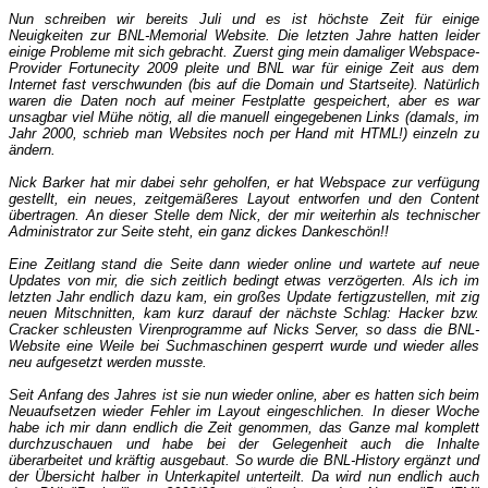
Nun schreiben wir bereits Juli und es ist höchste Zeit für einige
Neuigkeiten zur BNL-Memorial Website. Die letzten Jahre hatten leider
einige Probleme mit sich gebracht. Zuerst ging mein damaliger Webspace-
Provider Fortunecity 2009 pleite und BNL war für einige Zeit aus dem
Internet fast verschwunden (bis auf die Domain und Startseite). Natürlich
waren die Daten noch auf meiner Festplatte gespeichert, aber es war
unsagbar viel Mühe nötig, all die manuell eingegebenen Links (damals, im
Jahr 2000, schrieb man Websites noch per Hand mit HTML!) einzeln zu
ändern.
Nick Barker hat mir dabei sehr geholfen, er hat Webspace zur verfügung
gestellt, ein neues, zeitgemäßeres Layout entworfen und den Content
übertragen. An dieser Stelle dem Nick, der mir weiterhin als technischer
Administrator zur Seite steht, ein ganz dickes Dankeschön!!
Eine Zeitlang stand die Seite dann wieder online und wartete auf neue
Updates von mir, die sich zeitlich bedingt etwas verzögerten. Als ich im
letzten Jahr endlich dazu kam, ein großes Update fertigzustellen, mit zig
neuen Mitschnitten, kam kurz darauf der nächste Schlag: Hacker bzw.
Cracker schleusten Virenprogramme auf Nicks Server, so dass die BNL-
Website eine Weile bei Suchmaschinen gesperrt wurde und wieder alles
neu aufgesetzt werden musste.
Seit Anfang des Jahres ist sie nun wieder online, aber es hatten sich beim
Neuaufsetzen wieder Fehler im Layout eingeschlichen. In dieser Woche
habe ich mir dann endlich die Zeit genommen, das Ganze mal komplett
durchzuschauen und habe bei der Gelegenheit auch die Inhalte
überarbeitet und kräftig ausgebaut. So wurde die BNL-History ergänzt und
der Übersicht halber in Unterkapitel unterteilt. Da wird nun endlich auch