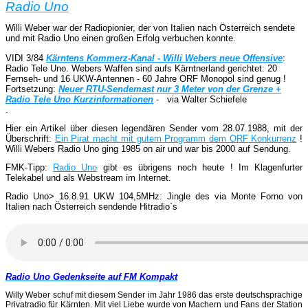
._,_.___
Radio Uno
Willi Weber war der Radiopionier, der von Italien nach Österreich sendete
und mit Radio Uno einen großen Erfolg verbuchen konnte.
VIDI 3/84
Kärntens Kommerz-Kanal - Willi Webers neue Offensive
:
Radio Tele Uno. Webers Waffen sind aufs Kärntnerland gerichtet: 20
Fernseh- und 16 UKW-Antennen - 60 Jahre ORF Monopol sind genug !
Fortsetzung:
Neuer RTU-Sendemast nur 3 Meter von der Grenze +
Radio Tele Uno Kurzinformationen
- via Walter Schiefele
.
Hier ein Artikel über diesen legendären Sender vom 28.07.1988, mit der
Überschrift:
Ein Pirat macht mit gutem Programm dem ORF Konkurrenz
!
Willi Webers Radio Uno ging 1985 on air und war bis 2000 auf Sendung.
FMK-Tipp:
Radio Uno
gibt es übrigens noch heute ! Im Klagenfurter
Telekabel und als Webstream im Internet.
Radio Uno> 16.8.91 UKW 104,5MHz: Jingle des via Monte Forno von
Italien nach Österreich sendende Hitradio`s
Radio Uno Gedenkseite auf FM Kompakt
Willy Weber schuf mit diesem Sender im Jahr 1986 das erste deutschsprachige
Privatradio für Kärnten. Mit viel Liebe wurde von Machern und Fans der Station