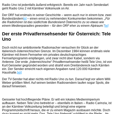
Radio Uno ist jedenfalls äußerst erfolgreich. Bereits ein Jahr nach Sendestart
geht Radio Uno 2 mit Kärntner Volksmusik on Air.
Der ORF hat erstmals in seiner Geschichte – wenn auch nur in einem bzw. zwei
Bundesländern
[x]
– einen ernst zu nehmenden Konkurrenten bekommen.
„Für
die Radiohörer ist das südlichste Bundesland Österreichs zu so etwas wie
einem Medienparadies geworden – für den ORF eher zu einem Alptraum.“
[xi]
Der erste Privatfernsehsender für Österreich: Tele
Uno
Doch nicht nur ambitionierte Radiomacher versuchen ihr Glück an der
italienisch-österreichischen Grenze. Im Dezember 1984 können erstmals viele
Kärntner mit ihrem Fernseher ein privates deutschsprachiges
Fernsehprogramm empfangen, und zwar nicht über Kabel, sondern via
Antenne. Der erste „österreichische“ Privatfernsehsender heißt Tele Uno, ist von
Kurt Geisseler gegründet worden und strahlt vom Dreiländereck nach Kärnten
ein. Der Sender erreicht nach eigenen Angaben rund 120.000 Kärntner
Haushalte.
[xii]
Der TV-Sender hat aber nichts mit Radio Uno zu tun. Darauf legt vor allem Willi
Weber größten Wert. Auf seinen beiden Radiosendern laufen sogar Spots, die
darauf hinweisen.
Geisseler hat hochfliegende Pläne. Er will ein lokales Medienimperium
aufbauen. Neben Tele Uno betreibt er – ebenfalls in Italien – Radio Carinzia, ist
an der Kärntner Volkszeitung beteiligt und bringt eine eigene
Programmzeitschrift heraus, die er zu einem Magazin ausbauen möchte. Doch
dazu kommt es nicht mehr. Das „Tele Uno Network“ schlittert in die Pleite:
„Im