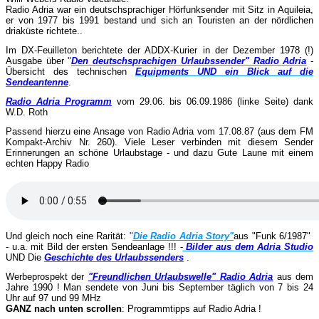
Radio Adria war ein deutschsprachiger Hörfunksender mit Sitz in Aquileia,
er von 1977 bis 1991 bestand und sich an Touristen an der nördlichen
driaküste richtete..
Im DX-Feuilleton berichtete der ADDX-Kurier in der Dezember 1978 (!)
Ausgabe über "
Den deutschsprachigen Urlaubssender" Radio Adria
-
Übersicht des technischen
Equipments UND ein Blick auf die
Sendeantenne
.
Radio Adria Programm
vom 29.06. bis 06.09.1986 (linke Seite) dank
W.D. Roth
Passend hierzu eine Ansage von Radio Adria vom 17.08.87 (aus dem FM
Kompakt-Archiv Nr. 260). Viele Leser verbinden mit diesem Sender
Erinnerungen an schöne Urlaubstage - und dazu Gute Laune mit einem
echten Happy Radio
Und gleich noch eine Rarität:
"
Die Radio Adria Story"
aus "Funk 6/1987"
- u.a. mit Bild der ersten Sendeanlage !!! -
Bilder aus dem Adria Studio
UND Die
Geschichte des Urlaubssenders
.
Werbeprospekt der
"Freundlichen Urlaubswelle" Radio Adria
aus dem
Jahre 1990 ! Man sendete von Juni bis September täglich von 7 bis 24
Uhr auf 97 und 99 MHz
GANZ nach unten scrollen
: Programmtipps auf Radio Adria !