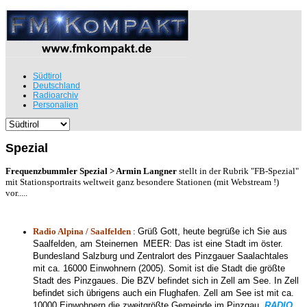
Südtirol
Deutschland
Radioarchiv
Personalien
Spezial
Frequenzbummler Spezial > Armin Langner
stellt in der Rubrik "FB-Spezial"
mit Stationsportraits weltweit ganz besondere Stationen (mit Webstream !)
vor.....
Radio Alpina / Saalfelden
:
Grüß Gott, heute begrüße ich Sie aus
Saalfelden, am Steinernen MEER: Das ist eine Stadt im öster.
Bundesland Salzburg und Zentralort des Pinzgauer Saalachtales
mit ca. 16000 Einwohnern (2005). Somit ist die Stadt die größte
Stadt des Pinzgaues. Die BZV befindet sich in Zell am See. In Zell
befindet sich übrigens auch ein Flughafen. Zell am See ist mit ca.
10000 Einwohnern die zweitgrößte Gemeinde im Pinzgau.
RADIO