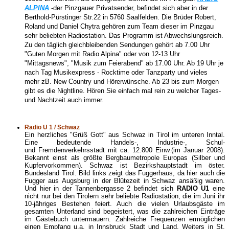
ALPINA
-der Pinzgauer Privatsender, befindet sich aber in der
Berthold-Pürstinger Str.22 in 5760 Saalfelden. Die Brüder Robert,
Roland und Daniel Chytra gehören zum Team dieser im Pinzgau
sehr beliebten Radiostation. Das Programm ist Abwechslungsreich.
Zu den täglich gleichbleibenden Sendungen gehört ab 7.00 Uhr
"Guten Morgen mit Radio Alpina" oder von 12-13 Uhr
"Mittagsnews", "Musik zum Feierabend" ab 17.00 Uhr. Ab 19 Uhr je
nach Tag Musikexpress - Rocktime oder Tanzparty und vieles
mehr zB. New Country und Hörerwünsche. Ab 23 bis zum Morgen
gibt es die Nightline. Hören Sie einfach mal rein zu welcher Tages-
und Nachtzeit auch immer.
Radio U 1 / Schwaz
Ein herzliches "Grüß Gott" aus Schwaz in Tirol im unteren Inntal.
Eine bedeutende Handels-, Industrie-, Schul-
und Fremdenverkehrsstadt mit ca. 12.800 Einw.(im Januar 2008).
Bekannt einst als größte Bergbaumetropole Europas (Silber und
Kupfervorkommen). Schwaz ist Bezirkshauptstadt im öster.
Bundesland Tirol. Bild links zeigt das Fuggerhaus, da hier auch die
Fugger aus Augsburg in der Blütezeit in Schwaz ansäßig waren.
Und hier in der Tannenbergasse 2 befindet sich
RADIO U1
eine
nicht nur bei den Tirolern sehr beliebte Radiostation, die im Juni ihr
10-jähriges Bestehen feiert. Auch die vielen Urlaubsgäste im
gesamten Unterland sind begeistert, was die zahlreichen Einträge
im Gästebuch untermauern. Zahlreiche Frequenzen ermöglichen
einen Empfang u.a. in Innsbruck Stadt und Land. Weiters in St.